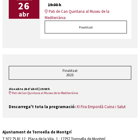
26
19:00 h
Pati de Can Quintana al Museu de la
abr
Mediterrània
Finalitzat
Finalitzat
2025
dissabte 26 d’abril
|
19:00 h
Pati de Can Quintana al Museu de la Mediterrània
Descarrega't tota la programació:
XI Fira Empordà Cuina i Salut
Ajuntament de Torroella de Montgrí
T 972 75 81 12 · Plaça de la Vila, 1 · 17257 Torroella de Montgrí