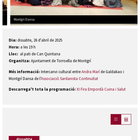
Montgri Dansa
Diapositiva 2 de 3: Montgri Dansa
Dia:
dissabte, 26 d'abril de 2025
Hora:
a les 19 h
Lloc:
al pati de Can Quintana
Organitza:
Ajuntament de Torroella de Montgrí
Més informació:
Intercanvi cultural entre
Andra Marí
de Galdakao i
Montgrí Dansa de l'
Associació Sardanista Continuïtat
Descarrega't tota la programació:
XI Fira Empordà Cuina i Salut
dissabte