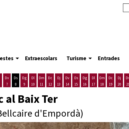
festes
Extraescolars
Turisme
Entrades
Dv
Ds
Dg
Dl
Dm
Dc
Dj
Dv
Ds
Dg
Dl
Dm
Dc
Dj
D
7
8
9
10
11
12
13
14
15
16
17
18
19
20
2
'agost
es 5 d'agost
ijous 6 d'agost
Divendres 7 d'agost
Dissabte 8 d'agost
Diumenge 9 d'agost
Dilluns 10 d'agost
Dimarts 11 d'agost
Dimecres 12 d'agost
Dijous 13 d'agost
Divendres 14 d'agost
Dissabte 15 d'agost
Diumenge 16 d'agost
Dilluns 17 d'agost
Dimarts 18 d'ago
Dimecres 19
Dijous
 al Baix Ter
Bellcaire d'Empordà)