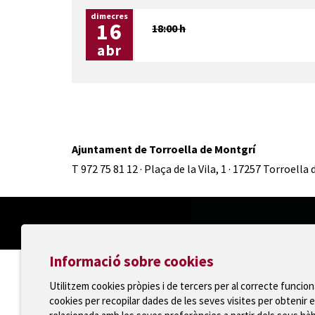
dimecres
16
18:00 h
abr
Ajuntament de Torroella de Montgrí
T 972 75 81 12 · Plaça de la Vila, 1 · 17257 Torroella
Informació sobre cookies
Utilitzem cookies pròpies i de tercers per al correcte funcio
cookies per recopilar dades de les seves visites per obtenir e