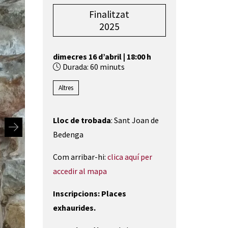
Finalitzat
2025
dimecres 16 d’abril
|
18:00 h
Durada:
60 minuts
Altres
Lloc de trobada
: Sant Joan de
Bedenga
Com arribar-hi:
clica aquí per
accedir al mapa
Inscripcions: Places
exhaurides.