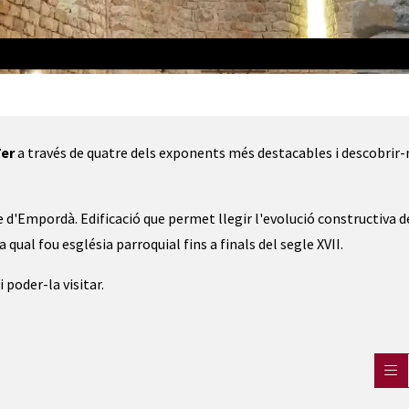
 de la Mediterrània
Ter
a través de quatre dels exponents més destacables i descobrir-
e d'Empordà. Edificació que permet llegir l'evolució constructiva d
qual fou església parroquial fins a finals del segle XVII.
 poder-la visitar.