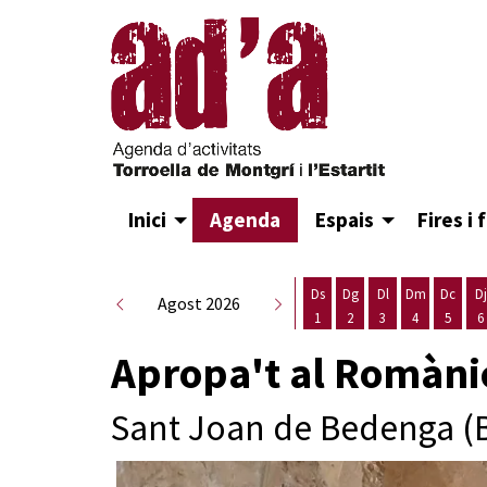
Inici
Agenda
Espais
Fires i 
Ds
Dg
Dl
Dm
Dc
Dj
Agost 2026
1
2
3
4
5
6
Dissabte 1 d'agost
Diumenge 2 d'agost
Dilluns 3 d'agost
Dimarts 4 d
Dimecr
D
Apropa't al Romànic
Sant Joan de Bedenga (