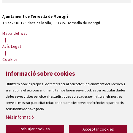
Ajuntament de Torroella de Montgrí
T 972 75 81 12 · Plaça de la Vila, 1 · 17257 Torroella de Montgrí
Mapa del web
|
Avís Legal
|
Cookies
|
Informació sobre cookies
Contactar
|
Utilitzem cookies pròpies i de tercers per al correcte funcionament del lloc web, i
Accessibilitat
si ens dona el seu consentiment, també farem servir cookies per recopilar dades
de les seves visites per obtenir estadístiques agregades per millorar els nostres
serveis i mostrar publicitat relacionada amb les seves preferències a partir dels
seus hàbits de navegació.
Més informació
Rebutjar cookies
Acceptar cookies