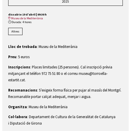
2025
dissabte 19 d’abril
|
09:30 h
Museu de la Mediterrània
Durada:
4 hores
Altres
Lloc de trobada
: Museu de la Mediterrània
Preu
: 5 euros
Inscripcions
: Places limitades (25 persones). Cal inscripció prèvia
mitjançant el telèfon 972 75 51 80 o el correu museu@torroella-
estartit.cat.
Recomanacions
: S’exigeix forma física per pujar al massís del Montgrí.
Recomanable portar calçat adequat, menjar i aigua.
Organitza
: Museu de la Mediterrània
Col·labora
: Departament de Cultura de la Generalitat de Catalunya
i Diputació de Girona