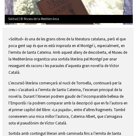
Solitud | © Museu de la Mediterrània
Diapositiva 2 de 2: Solitud | © Museu de la Mediterrània
«Solitud» és una de les grans obres de la literatura catalana, però el que
poca gent sap és que es està inspirada en el Montgrí i, especialment, en
l’ermita de Santa Caterina. Amb aquest afany de descoberta, el Museu de
la Mediterrània organitza una sortida literària pel Montgrí per anar
resseguint els racons i les paraules d’aquesta gran novel·la de Víctor
Català.
L’excursió literària començarà al nucli de Torroella, continuarà per la
creu i s’acabarà a l’ermita de Santa Caterina, l’escenari principal de la
novel·la. Durant l’itinerari podrem gaudir de l’incomparable bellesa de
l’Empordà i la podrem comparar amb la descripció que en fa l’autora en
el primer capítol del llibre: «La pujada», entre d’altres fragments. També
coneixerem una mica millor l’autora, Caterina Albert, que s’amagava
sota el pseudònim de Víctor Català.
Sortida amb contingut literari amb caminada fins a l’ermita de Santa