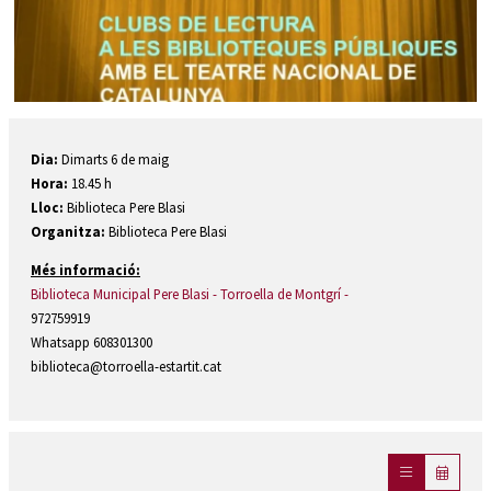
Diapositiva 1 de 1
Dia:
Dimarts 6 de maig
Hora:
18.45 h
Lloc:
Biblioteca Pere Blasi
Organitza:
Biblioteca Pere Blasi
Més informació:
Biblioteca Municipal Pere Blasi - Torroella de Montgrí -
972759919
Whatsapp 608301300
biblioteca@torroella-estartit.cat