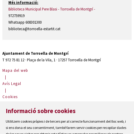
Més informació:
Biblioteca Municipal Pere Blasi - Torroella de Montgrí -
972759919
Whatsapp 608301300
biblioteca@torroella-estartit.cat
Ajuntament de Torroella de Montgrí
T 972 75 81 12 · Plaça de la Vila, 1 · 17257 Torroella de Montgrí
Mapa del web
|
Avís Legal
|
Cookies
|
Informació sobre cookies
Contactar
|
Utilitzem cookies pròpies i de tercers per al correcte funcionament del lloc web, i
Accessibilitat
si ens dona el seu consentiment, també farem servir cookies per recopilar dades
de les seves visites per obtenir estadístiques agregades per millorar els nostres