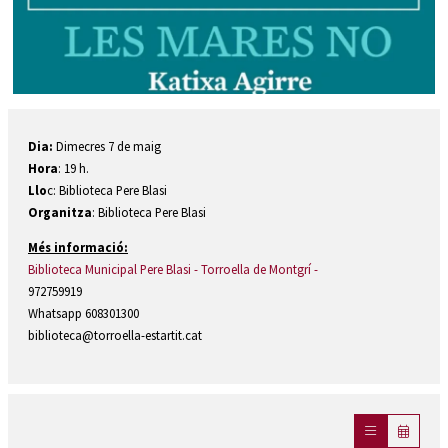
Diapositiva 1 de 1
Dia:
Dimecres 7 de maig
Hora
: 19 h.
Llo
c: Biblioteca Pere Blasi
Organitza
: Biblioteca Pere Blasi
Més informació:
Biblioteca Municipal Pere Blasi - Torroella de Montgrí -
972759919
Whatsapp 608301300
biblioteca@torroella-estartit.cat