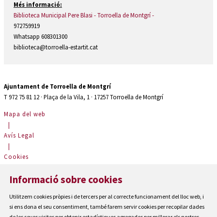
Més informació:
Biblioteca Municipal Pere Blasi - Torroella de Montgrí -
972759919
Whatsapp 608301300
biblioteca@torroella-estartit.cat
Ajuntament de Torroella de Montgrí
T 972 75 81 12 · Plaça de la Vila, 1 · 17257 Torroella de Montgrí
Mapa del web
|
Avís Legal
|
Cookies
|
Informació sobre cookies
Contactar
|
Utilitzem cookies pròpies i de tercers per al correcte funcionament del lloc web, i
Accessibilitat
si ens dona el seu consentiment, també farem servir cookies per recopilar dades
de les seves visites per obtenir estadístiques agregades per millorar els nostres