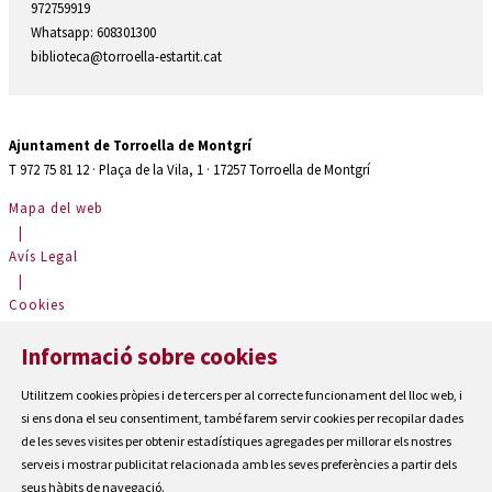
972759919
Whatsapp: 608301300
biblioteca@torroella-estartit.cat
Ajuntament de Torroella de Montgrí
T 972 75 81 12 · Plaça de la Vila, 1 · 17257 Torroella de Montgrí
Mapa del web
|
Avís Legal
|
Cookies
|
Informació sobre cookies
Contactar
|
Utilitzem cookies pròpies i de tercers per al correcte funcionament del lloc web, i
Accessibilitat
si ens dona el seu consentiment, també farem servir cookies per recopilar dades
de les seves visites per obtenir estadístiques agregades per millorar els nostres
serveis i mostrar publicitat relacionada amb les seves preferències a partir dels
seus hàbits de navegació.