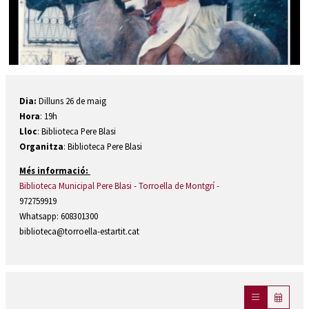
Diapositiva 1 de 1
Dia:
Dilluns 26 de maig
Hora
: 19h
Lloc
: Biblioteca Pere Blasi
Organitza
: Biblioteca Pere Blasi
Més informació:
Biblioteca Municipal Pere Blasi - Torroella de Montgrí -
972759919
Whatsapp: 608301300
biblioteca@torroella-estartit.cat