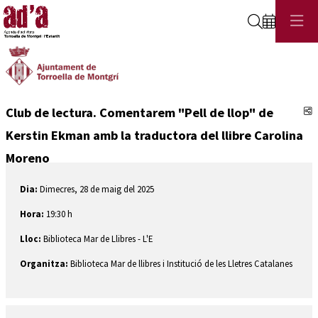
Cerca
C
Club de lectura. Comentarem "Pell de llop" de
Kerstin Ekman amb la traductora del llibre Carolina
Moreno
Dia:
Dimecres, 28 de maig del 2025
Hora:
19:30 h
Lloc:
Biblioteca Mar de Llibres - L'E
Organitza:
Biblioteca Mar de llibres i Institució de les Lletres Catalanes