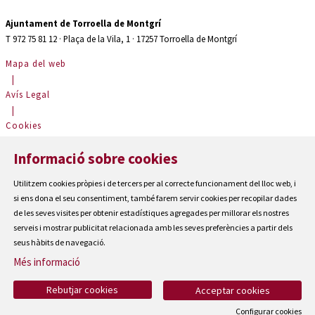
Ajuntament de Torroella de Montgrí
T 972 75 81 12 · Plaça de la Vila, 1 · 17257 Torroella de Montgrí
Mapa del web
|
Avís Legal
|
Cookies
|
Informació sobre cookies
Contactar
|
Utilitzem cookies pròpies i de tercers per al correcte funcionament del lloc web, i
Accessibilitat
si ens dona el seu consentiment, també farem servir cookies per recopilar dades
de les seves visites per obtenir estadístiques agregades per millorar els nostres
serveis i mostrar publicitat relacionada amb les seves preferències a partir dels
seus hàbits de navegació.
Més informació
Rebutjar cookies
Acceptar cookies
Configurar cookies