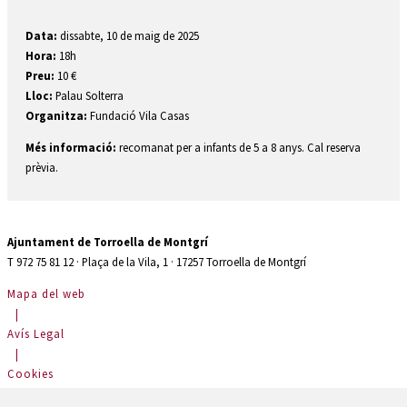
Data:
dissabte, 10 de maig de 2025
Hora:
18h
Preu:
10 €
Lloc:
Palau Solterra
Organitza:
Fundació Vila Casas
Més informació:
recomanat per a infants de 5 a 8 anys. Cal reserva
prèvia.
Ajuntament de Torroella de Montgrí
T 972 75 81 12 · Plaça de la Vila, 1 · 17257 Torroella de Montgrí
Mapa del web
|
Avís Legal
|
Cookies
|