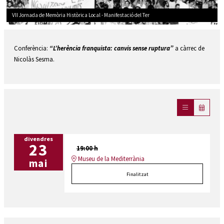
VII Jornada de Memòria Històrica Local - Manifestació del Ter
Diapositiva 1 de 1
Conferència:
“L’herència franquista: canvis sense ruptura”
a càrrec de
Nicolàs Sesma.
divendres
23
19:00 h
Museu de la Mediterrània
mai
Finalitzat