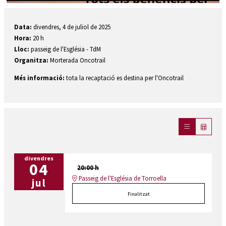
Diapositiva 1 de 1
Data:
divendres, 4 de juliol de 2025
Hora:
20 h
Lloc:
passeig de l'Església - TdM
Organitza:
Morterada Oncotrail
Més informació:
tota la recaptació es destina per l'Oncotrail
divendres
04
20:00 h
Passeig de l'Església de Torroella
jul
Finalitzat