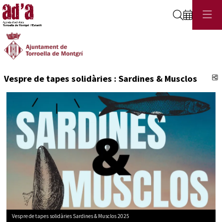
Cerca
C
Vespre de tapes solidàries : Sardines & Musclos
Vespre de tapes solidàries Sardines & Musclos 2025