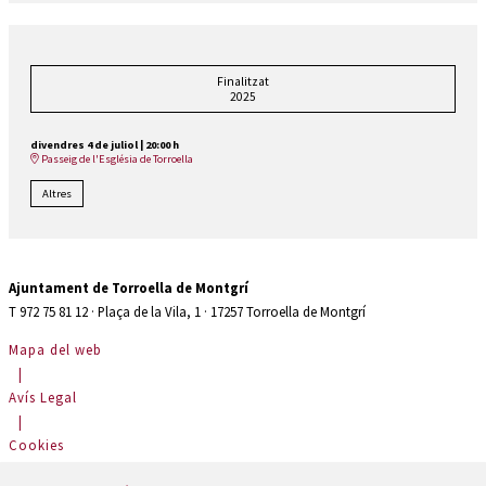
Finalitzat
2025
divendres 4 de juliol
|
20:00 h
Passeig de l'Església de Torroella
Altres
Ajuntament de Torroella de Montgrí
T 972 75 81 12 · Plaça de la Vila, 1 · 17257 Torroella de Montgrí
Mapa del web
|
Avís Legal
|
Cookies
|