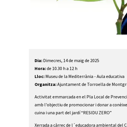
Diapositiva 1 de 1
Dia:
Dimecres, 14 de maig de 2025
Hora:
de 10.30 h a 12 h
Lloc:
Museu de la Mediterrània - Aula educativa
Organitza:
Ajuntament de Torroella de Montgr
Activitat emmarcada en el Pla Local de Prevenció
amb l'objectiu de promocionar i donar a conèixe
cuina i una part del jardí “RESIDU ZERO”
Xerrada a càrrec de l´educadora ambiental del C