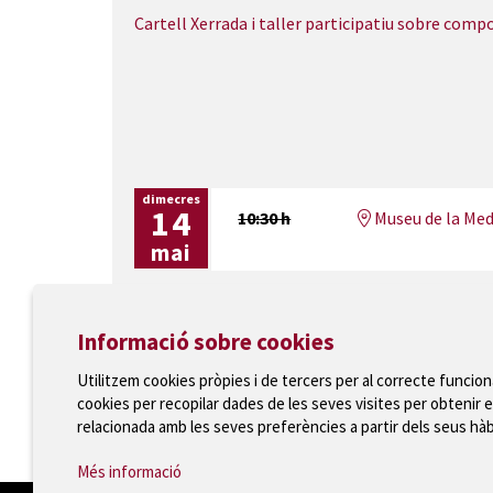
Cartell Xerrada i taller participatiu sobre com
dimecres
14
10:30 h
Museu de la Med
mai
Informació sobre cookies
Utilitzem cookies pròpies i de tercers per al correcte funcio
cookies per recopilar dades de les seves visites per obtenir e
Ajuntament de Torroella de Montgrí
relacionada amb les seves preferències a partir dels seus hà
T 972 75 81 12 · Plaça de la Vila, 1 · 17257 Torroella
Més informació