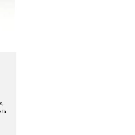
a,
 la