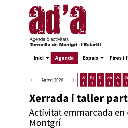
Inici
Agenda
Espais
Fires i 
Ds
Dg
Dl
Dm
Dc
Dj
Agost 2026
1
2
3
4
5
6
Dissabte 1 d'agost
Diumenge 2 d'agost
Dilluns 3 d'agost
Dimarts 4 d
Dimecr
D
Xerrada i taller pa
Activitat emmarcada en e
Montgrí