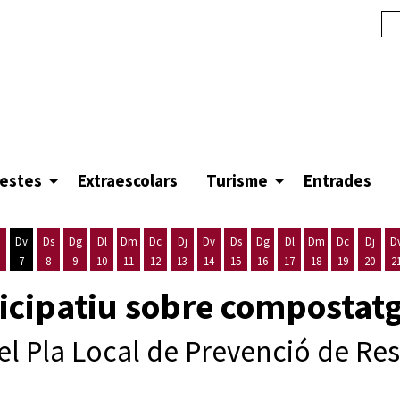
festes
Extraescolars
Turisme
Entrades
Dv
Ds
Dg
Dl
Dm
Dc
Dj
Dv
Ds
Dg
Dl
Dm
Dc
Dj
D
7
8
9
10
11
12
13
14
15
16
17
18
19
20
2
'agost
es 5 d'agost
ijous 6 d'agost
Divendres 7 d'agost
Dissabte 8 d'agost
Diumenge 9 d'agost
Dilluns 10 d'agost
Dimarts 11 d'agost
Dimecres 12 d'agost
Dijous 13 d'agost
Divendres 14 d'agost
Dissabte 15 d'agost
Diumenge 16 d'agost
Dilluns 17 d'agost
Dimarts 18 d'ago
Dimecres 19
Dijous
rticipatiu sobre compostat
l Pla Local de Prevenció de Res