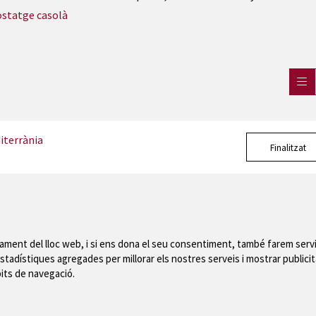
postatge casolà
iterrània
Finalitzat
nament del lloc web, i si ens dona el seu consentiment, també farem servi
stadístiques agregades per millorar els nostres serveis i mostrar publicit
Mapa del web
|
Avís
bits de navegació.
 de Montgrí