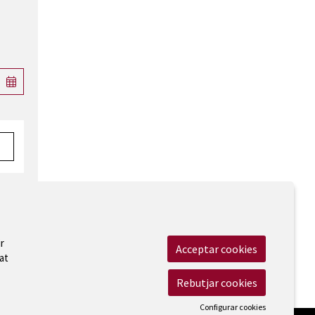
r
Acceptar cookies
at
 Legal
|
Cookies
|
Contactar
|
Accessibilitat
Rebutjar cookies
Configurar cookies