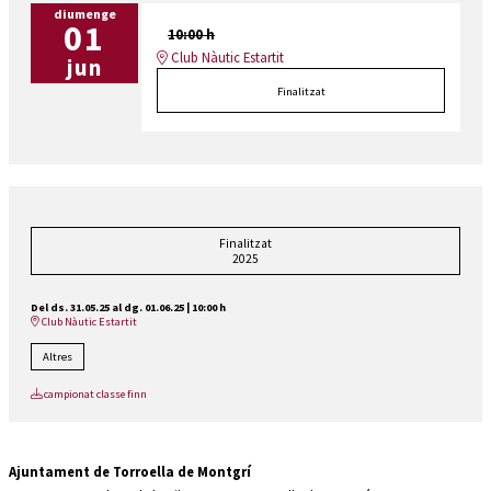
diumenge
01
10:00 h
Club Nàutic Estartit
jun
Finalitzat
Finalitzat
2025
Del ds. 31.05.25
al dg. 01.06.25
|
10:00 h
Club Nàutic Estartit
Altres
campionat classe finn
Ajuntament de Torroella de Montgrí