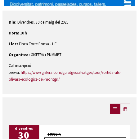
Diapositiva 1 de 1
Dia:
Divendres, 30 de maig del 2025
Hora:
10 h
Lloc:
Finca Torre Ponsa - L'E
Organitza:
GISFERA i PNMMBT
Cal inscripció
prèvia:
https://www.gisfera.com/guiatgessalvatges/tour/sortida-als-
olivars-ecologics-del-montgri/
divendres
30
10:00 h