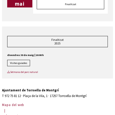
mai
Finalitzat
Finalitzat
2025
divendres 30 de maig
|
10:00 h
Visites guiades
Setmana del parc natural
Ajuntament de Torroella de Montgrí
T 972 75 81 12 · Plaça de la Vila, 1 · 17257 Torroella de Montgrí
Mapa del web
|