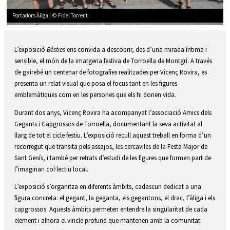
Portadors Àliga | © Fidel Torrent
Diapositiva 2 de 4: Portadors Àliga | © Fidel Torrent
L’exposició
Bèsties
ens convida a descobrir, des d’una mirada íntima i
sensible, el món de la imatgeria festiva de Torroella de Montgrí. A través
de gairebé un centenar de fotografies realitzades per Vicenç Rovira, es
presenta un relat visual que posa el focus tant en les figures
emblemàtiques com en les persones que els hi donen vida.
Durant dos anys, Vicenç Rovira ha acompanyat l’associació Amics dels
Gegants i Capgrossos de Torroella, documentant la seva activitat al
llarg de tot el cicle festiu. L’exposició recull aquest treball en forma d’un
recorregut que transita pels assajos, les cercaviles de la Festa Major de
Sant Genís, i també per retrats d’estudi de les figures que formen part de
l’imaginari col·lectiu local.
L’exposició s’organitza en diferents àmbits, cadascun dedicat a una
figura concreta: el gegant, la geganta, els gegantons, el drac, l’àliga i els
capgrossos. Aquests àmbits permeten entendre la singularitat de cada
element i alhora el vincle profund que mantenen amb la comunitat.