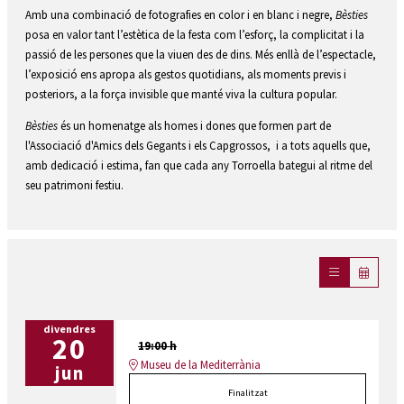
Amb una combinació de fotografies en color i en blanc i negre,
Bèsties
posa en valor tant l’estètica de la festa com l’esforç, la complicitat i la
passió de les persones que la viuen des de dins. Més enllà de l’espectacle,
l’exposició ens apropa als gestos quotidians, als moments previs i
posteriors, a la força invisible que manté viva la cultura popular.
Bèsties
és un homenatge als homes i dones que formen part de
l'Associació d'Amics dels Gegants i els Capgrossos, i a tots aquells que,
amb dedicació i estima, fan que cada any Torroella bategui al ritme del
seu patrimoni festiu.
divendres
20
19:00 h
Museu de la Mediterrània
jun
Finalitzat