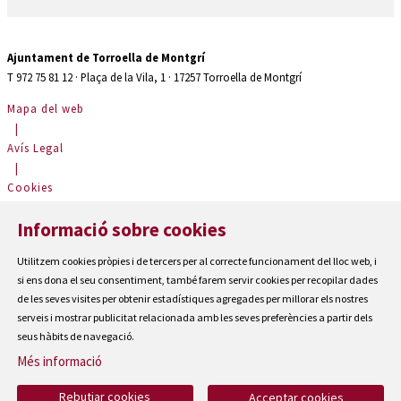
Ajuntament de Torroella de Montgrí
T 972 75 81 12 · Plaça de la Vila, 1 · 17257 Torroella de Montgrí
Mapa del web
|
Avís Legal
|
Cookies
|
Informació sobre cookies
Contactar
|
Utilitzem cookies pròpies i de tercers per al correcte funcionament del lloc web, i
Accessibilitat
si ens dona el seu consentiment, també farem servir cookies per recopilar dades
de les seves visites per obtenir estadístiques agregades per millorar els nostres
serveis i mostrar publicitat relacionada amb les seves preferències a partir dels
seus hàbits de navegació.
Més informació
Rebutjar cookies
Acceptar cookies