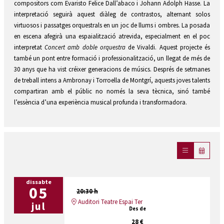
compositors com Evaristo Felice Dall’abaco i Johann Adolph Hasse. La
interpretació seguirà aquest diàleg de contrastos, alternant solos
virtuosos i passatges orquestrals en un joc de llums i ombres. La posada
en escena afegirà una espaialització atrevida, especialment en el poc
interpretat
Concert
amb
doble
orquestra
de Vivaldi. Aquest projecte és
també un pont entre formació i professionalització, un llegat de més de
30 anys que ha vist créixer generacions de músics. Després de setmanes
de treball intens a Ambronay i Torroella de Montgrí, aquests joves talents
compartiran amb el públic no només la seva tècnica, sinó també
l’essència d’una experiència musical profunda i transformadora.
dissabte
05
20:30 h
Auditori Teatre Espai Ter
jul
Des de
28 €