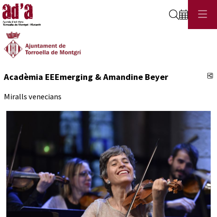
Cerca
C
Acadèmia EEEmerging & Amandine Beyer
Miralls venecians