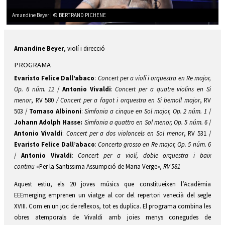
Amandine Beyer | © BERTRAND PICHENE
Diapositiva 1 de 1
Amandine Beyer
, violí i direcció
PROGRAMA
Evaristo Felice Dall’abaco
:
Concert per a violí i orquestra en Re major,
Op. 6 núm. 12
/
Antonio Vivaldi
:
Concert per a quatre violins en Si
menor
, RV 580
/ Concert per a fagot i orquestra en Si bemoll major
, RV
503 /
Tomaso Albinoni
:
Simfonia a cinque en Sol major, Op. 2 núm. 1
/
Johann Adolph Hasse:
S
imfonia a quattro en Sol menor, Op. 5 núm. 6
/
Antonio Vivaldi
:
Concert per a dos violoncels en Sol menor
, RV 531 /
Evaristo Felice Dall’abaco
:
Concerto grosso en Re major, Op. 5 núm. 6
/
Antonio Vivaldi
:
C
oncert per a violí
,
doble
orquestra i baix
continu
«Per la Santissima Assumpció de Maria Verge»
, RV 581
Aquest estiu, els 20 joves músics que constitueixen l’Acadèmia
EEEmerging emprenen un viatge al cor del repertori venecià del segle
XVIII. Com en un joc de reflexos, tot es duplica. El programa combina les
obres atemporals de Vivaldi amb joies menys conegudes de