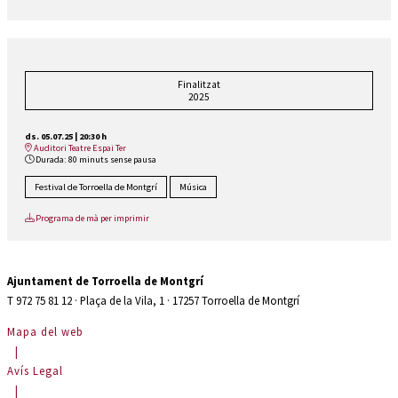
Finalitzat
2025
ds. 05.07.25
|
20:30 h
Auditori Teatre Espai Ter
Durada:
80 minuts sense pausa
Festival de Torroella de Montgrí
Música
Programa de mà per imprimir
Ajuntament de Torroella de Montgrí
T 972 75 81 12 · Plaça de la Vila, 1 · 17257 Torroella de Montgrí
Mapa del web
|
Avís Legal
|