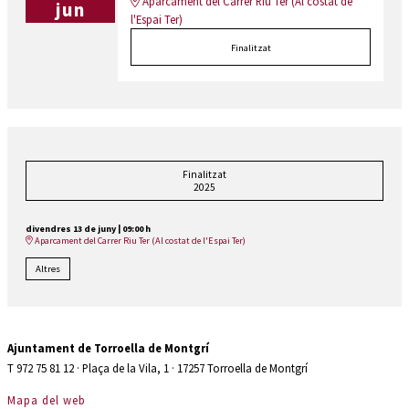
Aparcament del Carrer Riu Ter (Al costat de
jun
l'Espai Ter)
Finalitzat
Finalitzat
2025
divendres 13 de juny
|
09:00 h
Aparcament del Carrer Riu Ter (Al costat de l'Espai Ter)
Altres
Ajuntament de Torroella de Montgrí
T 972 75 81 12 · Plaça de la Vila, 1 · 17257 Torroella de Montgrí
Mapa del web