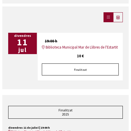
divendres
11
19:00 h
Biblioteca Municipal Mar de Llibres de l'Estartit
jul
10 €
Finalitzat
Finalitzat
2025
divendres 11 de juliol
|
19:00 h