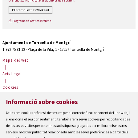
Biblioteca Municipal Mar de Llibres de l'Estartit
L'Estartit Beatles Weekend
Programació Beatles Weekend
Ajuntament de Torroella de Montgrí
T 972 75 81 12 · Plaça de la Vila, 1 · 17257 Torroella de Montgrí
Mapa del web
|
Avís Legal
|
Cookies
|
Informació sobre cookies
Contactar
|
Utilitzem cookies pròpies i de tercers per al correcte funcionament del lloc web, i
Accessibilitat
si ens dona el seu consentiment, també farem servir cookies per recopilar dades
de les seves visites per obtenir estadístiques agregades per millorar els nostres
serveis i mostrar publicitat relacionada amb les seves preferències a partir dels