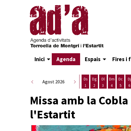
Inici
Agenda
Espais
Fires i 
Ds
Dg
Dl
Dm
Dc
Dj
Agost 2026
1
2
3
4
5
6
Dissabte 1 d'agost
Diumenge 2 d'agost
Dilluns 3 d'agost
Dimarts 4 d
Dimecr
D
Missa amb la Cobla 
l'Estartit