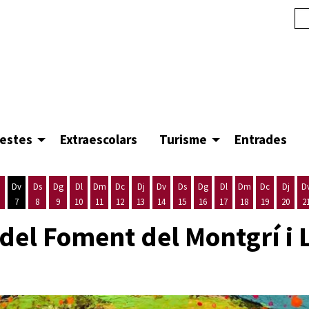
festes
Extraescolars
Turisme
Entrades
Dv
Ds
Dg
Dl
Dm
Dc
Dj
Dv
Ds
Dg
Dl
Dm
Dc
Dj
D
7
8
9
10
11
12
13
14
15
16
17
18
19
20
2
'agost
es 5 d'agost
ijous 6 d'agost
Divendres 7 d'agost
Dissabte 8 d'agost
Diumenge 9 d'agost
Dilluns 10 d'agost
Dimarts 11 d'agost
Dimecres 12 d'agost
Dijous 13 d'agost
Divendres 14 d'agost
Dissabte 15 d'agost
Diumenge 16 d'agost
Dilluns 17 d'agost
Dimarts 18 d'ago
Dimecres 19
Dijous
del Foment del Montgrí i 