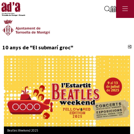
Cerca
C
10 anys de "El submarí groc"
Beatles Weekend 2025