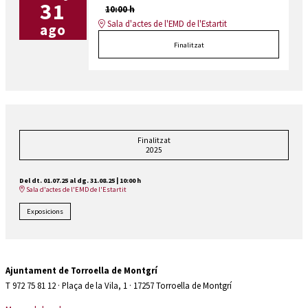
31
10:00 h
Sala d'actes de l'EMD de l'Estartit
ago
Finalitzat
Finalitzat
2025
Del dt. 01.07.25
al dg. 31.08.25
|
10:00 h
Sala d'actes de l'EMD de l'Estartit
Exposicions
Ajuntament de Torroella de Montgrí
T 972 75 81 12 · Plaça de la Vila, 1 · 17257 Torroella de Montgrí