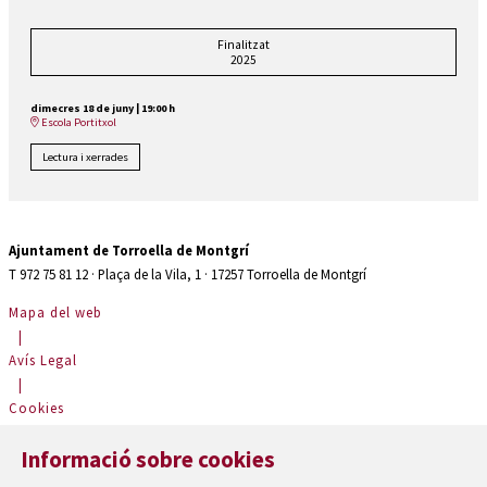
Finalitzat
2025
dimecres 18 de juny
|
19:00 h
Escola Portitxol
Lectura i xerrades
Ajuntament de Torroella de Montgrí
T 972 75 81 12 · Plaça de la Vila, 1 · 17257 Torroella de Montgrí
Mapa del web
|
Avís Legal
|
Cookies
|
Informació sobre cookies
Contactar
|