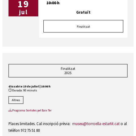
19
10:00 h
jul
Gratuït
Finalitzat
Finalitzat
2025
dissabte 19 de juliol
|
10:00 h
Durada:
90 minuts
Altres
Programa Sortides pel Baix Ter
Places limitades. Cal inscripció prèvia:
museu@torroella-estartit.cat
o al
telèfon 972 75 51 80