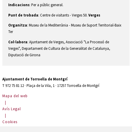
Indicacions
: Per a públic general.
Punt de trobada
: Centre de visitants - Verges 50.
Verges
Organitza
: Museu de la Mediterrània - Museu de Suport Territorial-Baix
Ter
Col·labora
: Ajuntament de Verges, Associació "La Processó de
Verges", Departament de Cultura de la Generalitat de Catalunya,
Diputació de Girona
Ajuntament de Torroella de Montgrí
T 972 75 81 12 · Plaça de la Vila, 1 · 17257 Torroella de Montgrí
Mapa del web
|
Avís Legal
|
Cookies
|