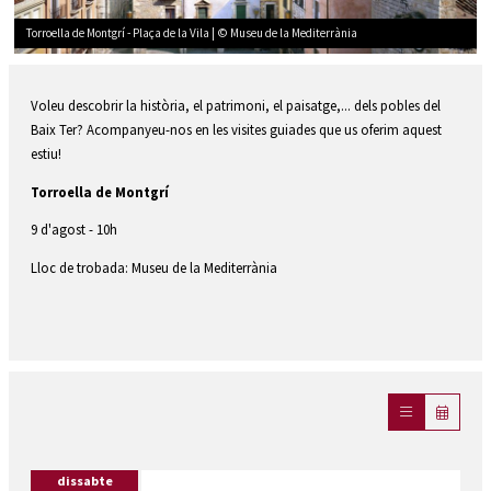
Torroella de Montgrí - Plaça de la Vila | © Museu de la Mediterrània
Diapositiva 1 de 1
Voleu descobrir la història, el patrimoni, el paisatge,... dels pobles del
Baix Ter? Acompanyeu-nos en les visites guiades que us oferim aquest
estiu!
Torroella de Montgrí
9 d'agost - 10h
Lloc de trobada: Museu de la Mediterrània
dissabte