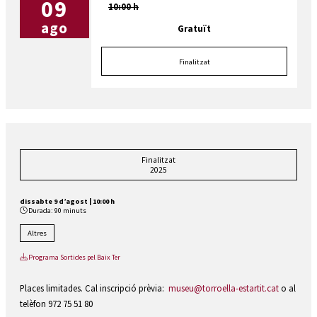
09
10:00 h
ago
Gratuït
Finalitzat
Finalitzat
2025
dissabte 9 d’agost
|
10:00 h
Durada:
90 minuts
Altres
Programa Sortides pel Baix Ter
Places limitades. Cal inscripció prèvia:
museu@torroella-estartit.cat
o al
telèfon 972 75 51 80