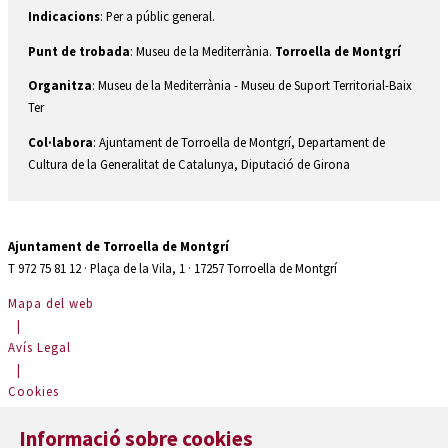
Indicacions
: Per a públic general.
Punt de trobada
: Museu de la Mediterrània.
Torroella de Montgrí
Organitza
: Museu de la Mediterrània - Museu de Suport Territorial-Baix
Ter
Col·labora
: Ajuntament de Torroella de Montgrí, Departament de
Cultura de la Generalitat de Catalunya, Diputació de Girona
Ajuntament de Torroella de Montgrí
T 972 75 81 12 · Plaça de la Vila, 1 · 17257 Torroella de Montgrí
Mapa del web
|
Avís Legal
|
Cookies
|
Informació sobre cookies
Contactar