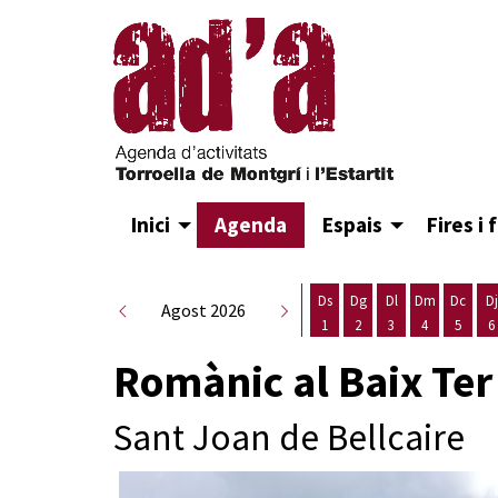
Inici
Agenda
Espais
Fires i 
Ds
Dg
Dl
Dm
Dc
Dj
Agost 2026
1
2
3
4
5
6
Dissabte 1 d'agost
Diumenge 2 d'agost
Dilluns 3 d'agost
Dimarts 4 d
Dimecr
D
Romànic al Baix Ter
Sant Joan de Bellcaire