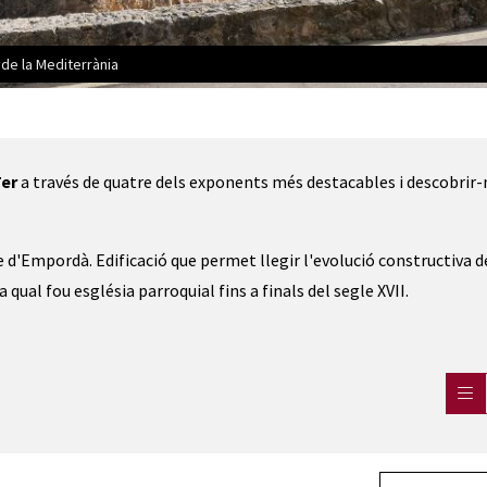
de la Mediterrània
de Bellcaire | © Museu de la Mediterrània
Ter
a través de quatre dels exponents més destacables i descobrir-
e d'Empordà. Edificació que permet llegir l'evolució constructiva d
qual fou església parroquial fins a finals del segle XVII.