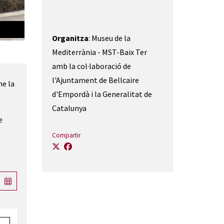
Sant Joan de Bedenga (Bellcaire d'Empordà) | © Laia de Quinta
Organitza
: Museu de la
Mediterrània - MST-Baix Ter
amb la col·laboració de
l'Ajuntament de Bellcaire
ne la
d'Empordà i la Generalitat de
Catalunya
e
Compartir