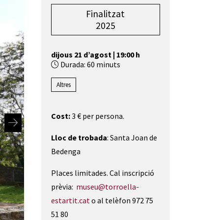
Finalitzat
2025
dijous 21 d’agost
|
19:00 h
Durada:
60 minuts
Altres
Cost:
3 € per persona.
Lloc de trobada
: Santa Joan de
Bedenga
Places limitades. Cal inscripció
prèvia:
museu@torroella-
estartit.cat
o al telèfon 972 75
51 80