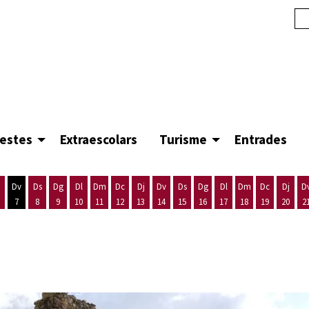
festes
Extraescolars
Turisme
Entrades
Dv
Ds
Dg
Dl
Dm
Dc
Dj
Dv
Ds
Dg
Dl
Dm
Dc
Dj
D
7
8
9
10
11
12
13
14
15
16
17
18
19
20
2
'agost
es 5 d'agost
ijous 6 d'agost
Divendres 7 d'agost
Dissabte 8 d'agost
Diumenge 9 d'agost
Dilluns 10 d'agost
Dimarts 11 d'agost
Dimecres 12 d'agost
Dijous 13 d'agost
Divendres 14 d'agost
Dissabte 15 d'agost
Diumenge 16 d'agost
Dilluns 17 d'agost
Dimarts 18 d'ago
Dimecres 19
Dijous