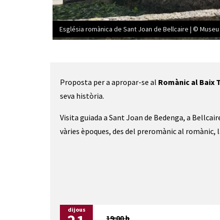
Església romànica de Sant Joan de Bellcaire | © Museu 
Diapositiva 1 de 2: Església romànica de Sant Joan 
Proposta per a apropar-se al
Romànic al Baix 
seva història.
Visita guiada a Sant Joan de Bedenga, a Bellcair
vàries èpoques, des del preromànic al romànic, la 
dijous
19:00 h