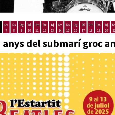
Dv
Ds
Dg
Dl
Dm
Dc
Dj
Dv
Ds
Dg
Dl
Dm
Dc
Dj
D
7
8
9
10
11
12
13
14
15
16
17
18
19
20
2
'agost
es 5 d'agost
ijous 6 d'agost
Divendres 7 d'agost
Dissabte 8 d'agost
Diumenge 9 d'agost
Dilluns 10 d'agost
Dimarts 11 d'agost
Dimecres 12 d'agost
Dijous 13 d'agost
Divendres 14 d'agost
Dissabte 15 d'agost
Diumenge 16 d'agost
Dilluns 17 d'agost
Dimarts 18 d'ago
Dimecres 19
Dijous
0 anys del submarí groc 