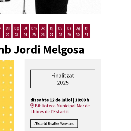
v
Ds
Dg
Dl
Dm
Dc
Dj
Dv
Ds
Dg
Dl
1
22
23
24
25
26
27
28
29
30
31
st
 d'agost
 20 d'agost
Divendres 21 d'agost
Dissabte 22 d'agost
Diumenge 23 d'agost
Dilluns 24 d'agost
Dimarts 25 d'agost
Dimecres 26 d'agost
Dijous 27 d'agost
Divendres 28 d'agost
Dissabte 29 d'agost
Diumenge 30 d'agost
Dilluns 31 d'agost
amb Jordi Melgosa
Finalitzat
2025
dissabte 12 de juliol
|
18:00 h
Biblioteca Municipal Mar de
Llibres de l'Estartit
L'Estartit Beatles Weekend