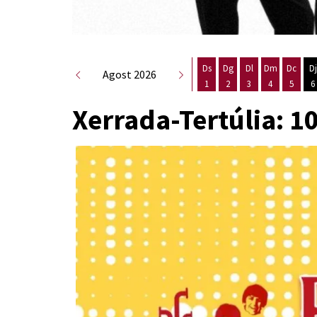
Ds
Dg
Dl
Dm
Dc
Dj
Agost 2026
1
2
3
4
5
6
Dissabte 1 d'agost
Diumenge 2 d'agost
Dilluns 3 d'agost
Dimarts 4 d
Dimecr
D
Xerrada-Tertúlia: 1