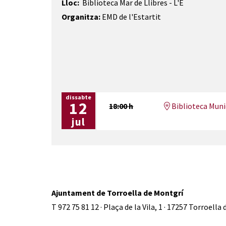
Lloc:
Biblioteca Mar de Llibres - L'E
Organitza:
EMD de l'Estartit
dissabte
12
18:00 h
Biblioteca Munic
jul
Ajuntament de Torroella de Montgrí
T 972 75 81 12 · Plaça de la Vila, 1 · 17257 Torroella