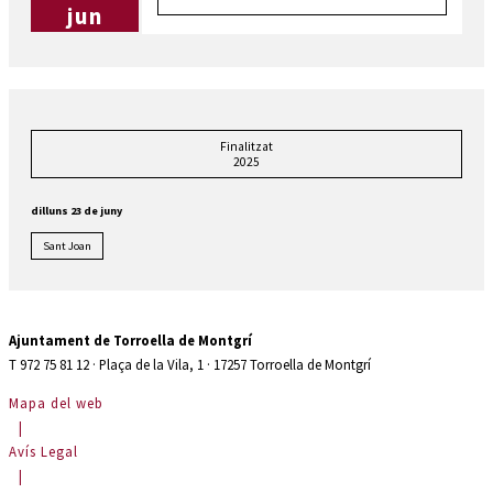
jun
Finalitzat
2025
dilluns 23 de juny
Sant Joan
Ajuntament de Torroella de Montgrí
T 972 75 81 12 · Plaça de la Vila, 1 · 17257 Torroella de Montgrí
Mapa del web
|
Avís Legal
|