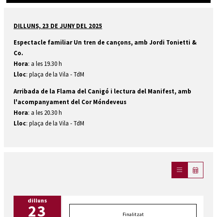
Diapositiva 1 de 1
DILLUNS, 23 DE JUNY DEL 2025
Espectacle familiar Un tren de cançons, amb Jordi Tonietti &
Co.
Hora
: a les 19.30 h
Lloc
: plaça de la Vila - TdM
Arribada de la Flama del Canigó i lectura del Manifest, amb
l'acompanyament del Cor Móndeveus
Hora
: a les 20.30 h
Lloc
: plaça de la Vila - TdM
dilluns
23
Finalitzat