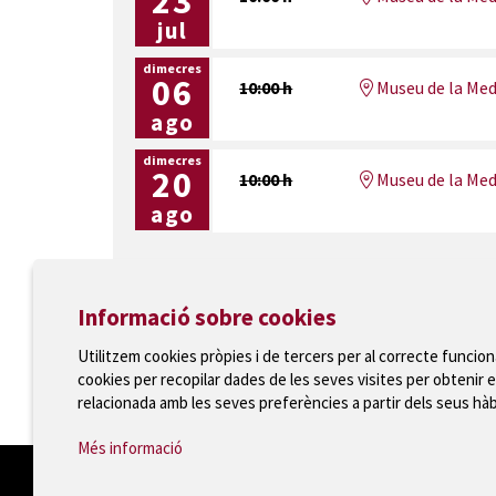
23
jul
dimecres
06
10:00 h
Museu de la Med
ago
dimecres
20
10:00 h
Museu de la Med
ago
Informació sobre cookies
Utilitzem cookies pròpies i de tercers per al correcte funcio
Ajuntament de Torroella de Montgrí
cookies per recopilar dades de les seves visites per obtenir e
T 972 75 81 12 · Plaça de la Vila, 1 · 17257 Torroella
relacionada amb les seves preferències a partir dels seus hà
Més informació