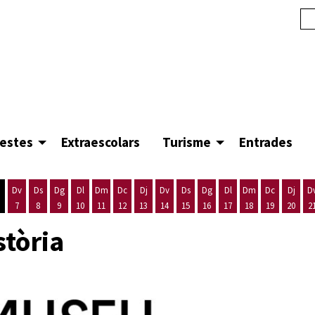
festes
Extraescolars
Turisme
Entrades
Dv
Ds
Dg
Dl
Dm
Dc
Dj
Dv
Ds
Dg
Dl
Dm
Dc
Dj
D
7
8
9
10
11
12
13
14
15
16
17
18
19
20
2
'agost
es 5 d'agost
ijous 6 d'agost
Divendres 7 d'agost
Dissabte 8 d'agost
Diumenge 9 d'agost
Dilluns 10 d'agost
Dimarts 11 d'agost
Dimecres 12 d'agost
Dijous 13 d'agost
Divendres 14 d'agost
Dissabte 15 d'agost
Diumenge 16 d'agost
Dilluns 17 d'agost
Dimarts 18 d'ago
Dimecres 19
Dijous
stòria