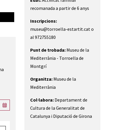
Edat:
Activitat familiar
recomanada a partir de 6 anys
Antropòlegs al Montgrí | © Museu de la Mediterrània
Inscripcions:
museu@torroella-estartit.cat o
al 972755180
Punt de trobada:
Museu de la
Mediterrània - Torroella de
Montgrí
na
Organitza:
Museu de la
Mediterrània
Col·labora:
Departament de
Cultura de la Generalitat de
Catalunya i Diputació de Girona