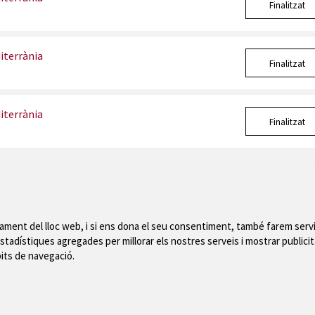
Finalitzat
iterrània
Finalitzat
iterrània
Finalitzat
nament del lloc web, i si ens dona el seu consentiment, també farem servi
Mapa del web
|
Avís
stadístiques agregades per millorar els nostres serveis i mostrar publicit
 de Montgrí
bits de navegació.