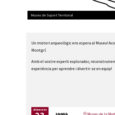
Museu de Suport Territorial
Diapositiva 1 de 7: Museu de Suport Territorial
Un misteri arqueològic ens espera al Museu! Ac
Montgrí.
Amb el vostre esperit explorador, reconstruire
experiència per aprendre i divertir-se en equip!
dimecres
10:00 h
Museu de la Med