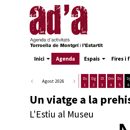
Inici
Agenda
Espais
Fires i 
Ds
Dg
Dl
Dm
Dc
Dj
Agost 2026
1
2
3
4
5
6
Dissabte 1 d'agost
Diumenge 2 d'agost
Dilluns 3 d'agost
Dimarts 4 d
Dimecr
D
Un viatge a la prehi
L'Estiu al Museu