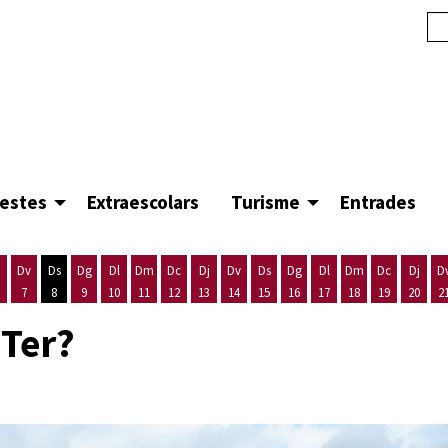
festes
Extraescolars
Turisme
Entrades
Dv
Ds
Dg
Dl
Dm
Dc
Dj
Dv
Ds
Dg
Dl
Dm
Dc
Dj
D
7
8
9
10
11
12
13
14
15
16
17
18
19
20
2
'agost
es 5 d'agost
ijous 6 d'agost
Divendres 7 d'agost
Dissabte 8 d'agost
Diumenge 9 d'agost
Dilluns 10 d'agost
Dimarts 11 d'agost
Dimecres 12 d'agost
Dijous 13 d'agost
Divendres 14 d'agost
Dissabte 15 d'agost
Diumenge 16 d'agost
Dilluns 17 d'agost
Dimarts 18 d'ago
Dimecres 19
Dijous
 Ter?