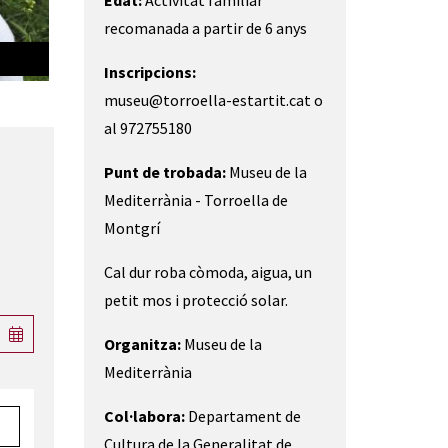
Edat:
Activitat familiar
recomanada a partir de 6 anys
El Ter | © Museu de la Mediterrània
Inscripcions:
museu@torroella-estartit.cat o
al 972755180
Punt de trobada:
Museu de la
Mediterrània - Torroella de
Montgrí
Cal dur roba còmoda, aigua, un
petit mos i protecció solar.
Organitza:
Museu de la
Mediterrània
Col·labora:
Departament de
Cultura de la Generalitat de