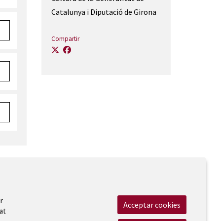
Catalunya i Diputació de Girona
Compartir
 Legal
|
Cookies
|
Contactar
|
Accessibilitat
r
Acceptar cookies
at