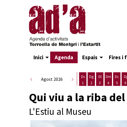
Inici
Agenda
Espais
Fires i 
Ds
Dg
Dl
Dm
Dc
Dj
Agost 2026
1
2
3
4
5
6
Dissabte 1 d'agost
Diumenge 2 d'agost
Dilluns 3 d'agost
Dimarts 4 d
Dimecr
D
Qui viu a la riba del
L'Estiu al Museu