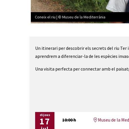
Coneix el riu | © Museu de la Mediterrània
Diapositiva 1 de 5: Coneix el riu | © Museu de la Med
Un itinerari per descobrir els secrets del riu Ter
aprendrem a diferenciar-la de les espècies invas
Una visita perfecta per connectar amb el paisatg
dijous
17
10:00 h
Museu de la Med
jul