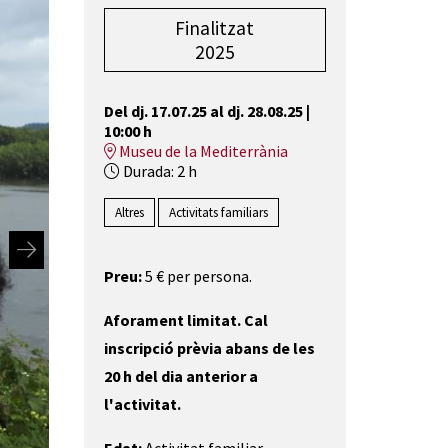
Finalitzat
2025
Del dj. 17.07.25
al dj. 28.08.25
|
10:00 h
Museu de la Mediterrània
Durada:
2 h
Altres
Activitats familiars
Preu:
5 € per persona.
Aforament limitat. Cal
inscripció prèvia abans de les
20 h del dia anterior a
l'activitat.