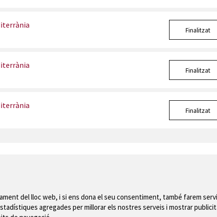
iterrània
Finalitzat
iterrània
Finalitzat
iterrània
Finalitzat
Mapa del web
|
Avís
nament del lloc web, i si ens dona el seu consentiment, també farem servi
 de Montgrí
stadístiques agregades per millorar els nostres serveis i mostrar publicit