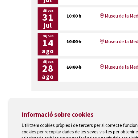
dijous
31
10:00 h
Museu de la Med
jul
dijous
14
10:00 h
Museu de la Med
ago
dijous
28
10:00 h
Museu de la Med
ago
Informació sobre cookies
Ajuntament de Torroella de Montgrí
Utilitzem cookies pròpies i de tercers per al correcte funcio
T 972 75 81 12 · Plaça de la Vila, 1 · 17257 Torroella
cookies per recopilar dades de les seves visites per obtenir e