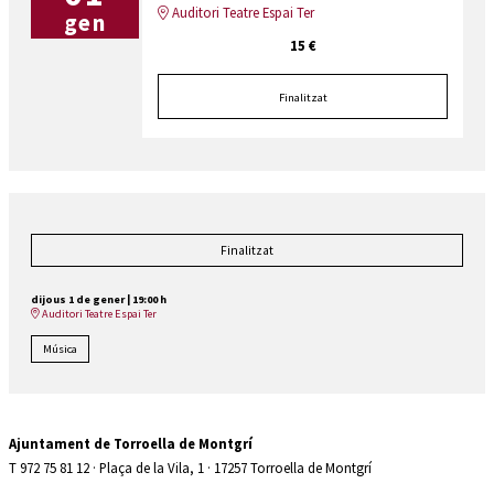
Auditori Teatre Espai Ter
gen
15 €
Finalitzat
Finalitzat
dijous 1 de gener
|
19:00 h
Auditori Teatre Espai Ter
Música
Ajuntament de Torroella de Montgrí
T 972 75 81 12 · Plaça de la Vila, 1 · 17257 Torroella de Montgrí