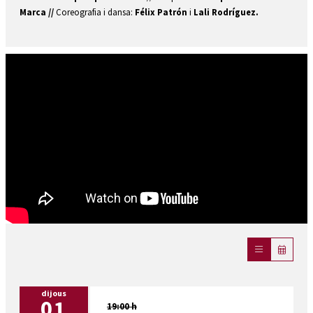
Marca //
Coreografia i dansa:
Félix Patrón
i
Lali Rodríguez.
dijous
01
19:00 h