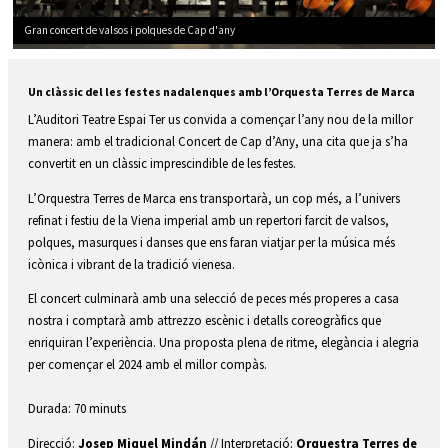
Gran concert de valsos i polques de Cap d'any
Diapositiva 1 de 1
Un clàssic del les festes nadalenques amb l’Orquesta Terres de Marca
L’Auditori Teatre Espai Ter us convida a començar l’any nou de la millor
manera: amb el tradicional Concert de Cap d’Any, una cita que ja s’ha
convertit en un clàssic imprescindible de les festes.
L’Orquestra Terres de Marca ens transportarà, un cop més, a l’univers
refinat i festiu de la Viena imperial amb un repertori farcit de valsos,
polques, masurques i danses que ens faran viatjar per la música més
icònica i vibrant de la tradició vienesa.
El concert culminarà amb una selecció de peces més properes a casa
nostra i comptarà amb attrezzo escènic i detalls coreogràfics que
enriquiran l’experiència. Una proposta plena de ritme, elegància i alegria
per començar el 2024 amb el millor compàs.
Durada: 70 minuts
Direcció:
Josep Miquel Mindán
// Interpretació:
Orquestra Terres de