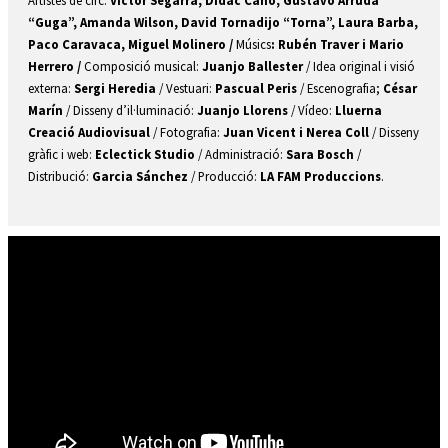
Artistes de circ: 
Victor Segarra, Dídac Cano, Gustavo Arruda 
“Guga”, Amanda Wilson, David Tornadijo “Torna”, Laura Barba, 
Paco Caravaca, Miguel Molinero / 
Músics
: Rubén Traver i Mario 
Herrero / 
Composició musical: 
Juanjo Ballester
 / Idea original i visió 
externa:
 Sergi Heredia
 / Vestuari: 
Pascual Peris 
/ Escenografia; 
César 
Marín
 / Disseny d’il·luminació:
 Juanjo Llorens
 / Vídeo:
 Lluerna 
Creació Audiovisual
 / Fotografia: 
Juan Vicent i Nerea Coll
 / Disseny 
gràfic i web: 
Eclectick Studio
 / Administració: 
Sara Bosch
 / 
Distribució: 
Garcia Sánchez
 / Producció: 
LA FAM Produccions
. 