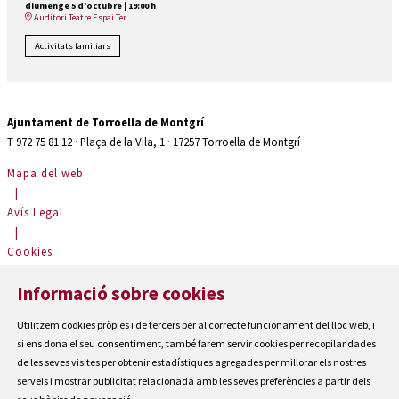
diumenge 5 d’octubre
|
19:00 h
Auditori Teatre Espai Ter
Activitats familiars
Ajuntament de Torroella de Montgrí
T 972 75 81 12 · Plaça de la Vila, 1 · 17257 Torroella de Montgrí
Mapa del web
|
Avís Legal
|
Cookies
|
Informació sobre cookies
Contactar
|
Utilitzem cookies pròpies i de tercers per al correcte funcionament del lloc web, i
Accessibilitat
si ens dona el seu consentiment, també farem servir cookies per recopilar dades
de les seves visites per obtenir estadístiques agregades per millorar els nostres
serveis i mostrar publicitat relacionada amb les seves preferències a partir dels