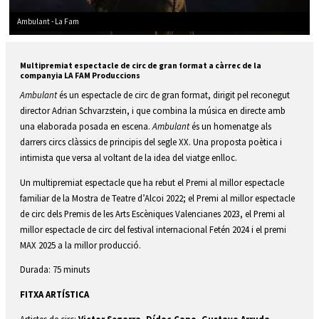
Ambulant - La Fam
Diapositiva 1 de 1
Multipremiat espectacle de circ de gran format a càrrec de la 
companyia LA FAM Produccions 
Ambulant
 és un espectacle de circ de gran format, dirigit pel reconegut 
director Adrian Schvarzstein, i que combina la música en directe amb 
una elaborada posada en escena. 
Ambulant
 és un homenatge als 
darrers circs clàssics de principis del segle XX. Una proposta poètica i 
intimista que versa al voltant de la idea del viatge enlloc.
Un multipremiat espectacle que ha rebut el Premi al millor espectacle 
familiar de la Mostra de Teatre d’Alcoi 2022; el Premi al millor espectacle 
de circ dels Premis de les Arts Escèniques Valencianes 2023, el Premi al 
millor espectacle de circ del festival internacional Fetén 2024 i el premi 
MAX 2025 a la millor producció. 
Durada: 75 minuts
FITXA ARTÍSTICA