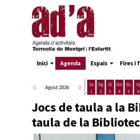
Inici
Agenda
Espais
Fires i 
Ds
Dg
Dl
Dm
Dc
Dj
Agost 2026
1
2
3
4
5
6
Dissabte 1 d'agost
Diumenge 2 d'agost
Dilluns 3 d'agost
Dimarts 4 d
Dimecr
D
Jocs de taula a la Bi
taula de la Bibliote