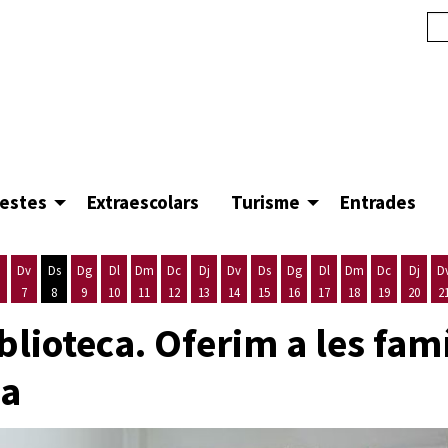
festes
Extraescolars
Turisme
Entrades
Dv
Ds
Dg
Dl
Dm
Dc
Dj
Dv
Ds
Dg
Dl
Dm
Dc
Dj
D
7
8
9
10
11
12
13
14
15
16
17
18
19
20
2
'agost
es 5 d'agost
ijous 6 d'agost
Divendres 7 d'agost
Dissabte 8 d'agost
Diumenge 9 d'agost
Dilluns 10 d'agost
Dimarts 11 d'agost
Dimecres 12 d'agost
Dijous 13 d'agost
Divendres 14 d'agost
Dissabte 15 d'agost
Diumenge 16 d'agost
Dilluns 17 d'agost
Dimarts 18 d'ago
Dimecres 19
Dijous
blioteca. Oferim a les famí
ca