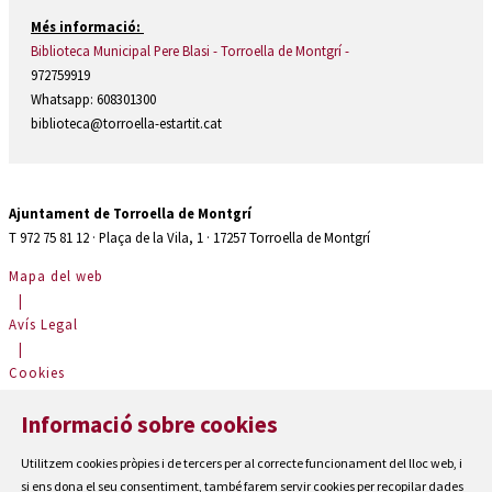
Més informació:
Biblioteca Municipal Pere Blasi - Torroella de Montgrí -
972759919
Whatsapp: 608301300
biblioteca@torroella-estartit.cat
Ajuntament de Torroella de Montgrí
T 972 75 81 12 · Plaça de la Vila, 1 · 17257 Torroella de Montgrí
Mapa del web
|
Avís Legal
|
Cookies
|
Informació sobre cookies
Contactar
|
Utilitzem cookies pròpies i de tercers per al correcte funcionament del lloc web, i
Accessibilitat
si ens dona el seu consentiment, també farem servir cookies per recopilar dades