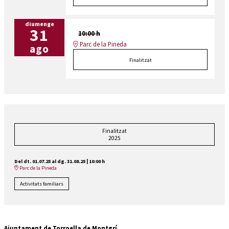
diumenge
31
10:00 h
Parc de la Pineda
ago
Finalitzat
Finalitzat
2025
Del dt. 01.07.25
al dg. 31.08.25
|
10:00 h
Parc de la Pineda
Activitats familiars
Ajuntament de Torroella de Montgrí