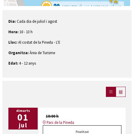
Diapositiva 1 de 1
Dia:
Cada dia de juliol i agost
Hora:
10 - 13 h
Lloc:
Al costat de la Pineda - L'E
Organitza:
Àrea de Turisme
Edat:
4 - 12 anys
dimarts
01
10:00 h
Parc de la Pineda
jul
Finalitzat