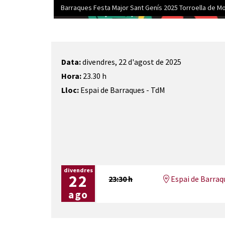
Barraques Festa Major Sant Genís 2025 Torroella de Mo
Diapositiva 1 de 1
Data:
divendres, 22 d'agost de 2025
Hora:
23.30 h
Lloc:
Espai de Barraques - TdM
divendres
22
23:30 h
Espai de Barraq
ago