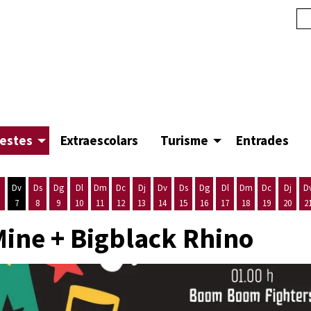
festes
Extraescolars
Turisme
Entrades
Dv
Ds
Dg
Dl
Dm
Dc
Dj
Dv
Ds
Dg
Dl
Dm
Dc
Dj
D
7
8
9
10
11
12
13
14
15
16
17
18
19
20
2
'agost
es 5 d'agost
ijous 6 d'agost
Divendres 7 d'agost
Dissabte 8 d'agost
Diumenge 9 d'agost
Dilluns 10 d'agost
Dimarts 11 d'agost
Dimecres 12 d'agost
Dijous 13 d'agost
Divendres 14 d'agost
Dissabte 15 d'agost
Diumenge 16 d'agost
Dilluns 17 d'agost
Dimarts 18 d'ago
Dimecres 19
Dijous
Mine + Bigblack Rhino