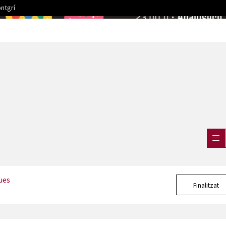
ntgrí
ues
Finalitzat