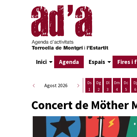
Inici
Agenda
Espais
Fires i 
Ds
Dg
Dl
Dm
Dc
Dj
Agost 2026
1
2
3
4
5
6
Dissabte 1 d'agost
Diumenge 2 d'agost
Dilluns 3 d'agost
Dimarts 4 d
Dimecr
D
Concert de Möther 