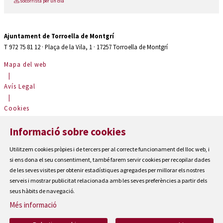
socorrista per un dia
Ajuntament de Torroella de Montgrí
T 972 75 81 12 · Plaça de la Vila, 1 · 17257 Torroella de Montgrí
Mapa del web
|
Avís Legal
|
Cookies
|
Informació sobre cookies
Contactar
|
Utilitzem cookies pròpies i de tercers per al correcte funcionament del lloc web, i
Accessibilitat
si ens dona el seu consentiment, també farem servir cookies per recopilar dades
de les seves visites per obtenir estadístiques agregades per millorar els nostres
serveis i mostrar publicitat relacionada amb les seves preferències a partir dels
seus hàbits de navegació.
Més informació