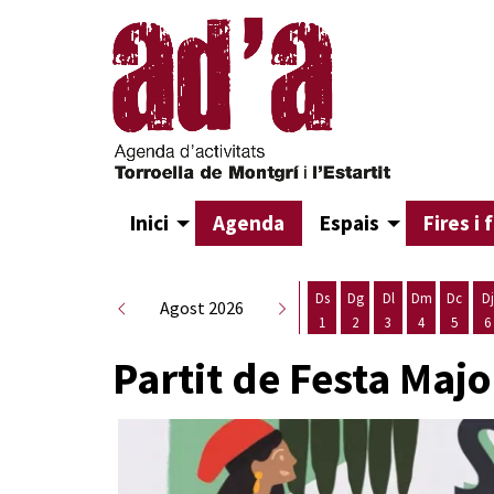
Inici
Agenda
Espais
Fires i 
Ds
Dg
Dl
Dm
Dc
Dj
Agost 2026
1
2
3
4
5
6
Dissabte 1 d'agost
Diumenge 2 d'agost
Dilluns 3 d'agost
Dimarts 4 d
Dimecr
D
Partit de Festa Maj