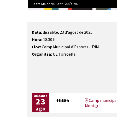
Festa Major de Sant Genís 2025
Diapositiva 1 de 1
Data:
dissabte, 23 d'agost de 2025
Hora:
18.30 h
Lloc:
Camp Municipal d'Esports - TdM
Organitza:
UE Torroella
dissabte
23
18:30 h
Camp municipal 
Montgrí
ago