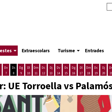
festes
Extraescolars
Turisme
Entrades
Dv
Ds
Dg
Dl
Dm
Dc
Dj
Dv
Ds
Dg
Dl
Dm
Dc
Dj
D
7
8
9
10
11
12
13
14
15
16
17
18
19
20
2
'agost
es 5 d'agost
ijous 6 d'agost
Divendres 7 d'agost
Dissabte 8 d'agost
Diumenge 9 d'agost
Dilluns 10 d'agost
Dimarts 11 d'agost
Dimecres 12 d'agost
Dijous 13 d'agost
Divendres 14 d'agost
Dissabte 15 d'agost
Diumenge 16 d'agost
Dilluns 17 d'agost
Dimarts 18 d'ago
Dimecres 19
Dijous
or: UE Torroella vs Palamó