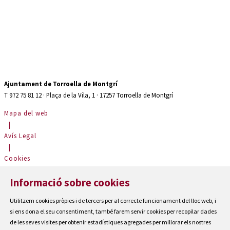
Ajuntament de Torroella de Montgrí
T 972 75 81 12 · Plaça de la Vila, 1 · 17257 Torroella de Montgrí
Mapa del web
|
Avís Legal
|
Cookies
|
Informació sobre cookies
Contactar
|
Utilitzem cookies pròpies i de tercers per al correcte funcionament del lloc web, i
Accessibilitat
si ens dona el seu consentiment, també farem servir cookies per recopilar dades
de les seves visites per obtenir estadístiques agregades per millorar els nostres