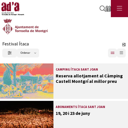
Cerca
Festival Ítaca
C
Ordenar
Filtrar
Ordenar per
CAMPING ÍTACA SANT JOAN
Reserva allotjament al Càmping
Castell Montgrí al millor preu
ABONAMENTS ÍTACA SANT JOAN
19, 20 i 23 de juny