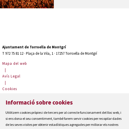
Ajuntament de Torroella de Montgrí
T 972 75 81 12 · Plaça de la Vila, 1 · 17257 Torroella de Montgrí
Mapa del web
|
Avís Legal
|
Cookies
|
Informació sobre cookies
Contactar
|
Utilitzem cookies pròpies i de tercers per al correcte funcionament del lloc web, i
Accessibilitat
si ens dona el seu consentiment, també farem servir cookies per recopilar dades
de les seves visites per obtenir estadístiques agregades per millorar els nostres