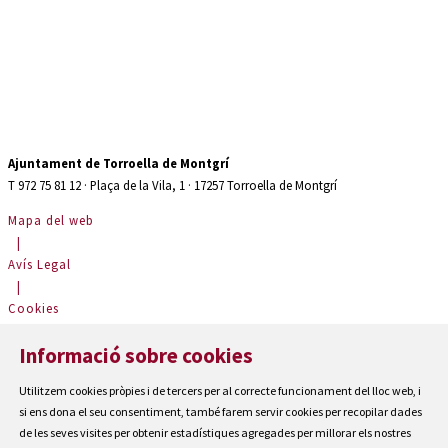
Ajuntament de Torroella de Montgrí
T 972 75 81 12 · Plaça de la Vila, 1 · 17257 Torroella de Montgrí
Mapa del web
|
Avís Legal
|
Cookies
|
Informació sobre cookies
Contactar
|
Utilitzem cookies pròpies i de tercers per al correcte funcionament del lloc web, i
Accessibilitat
si ens dona el seu consentiment, també farem servir cookies per recopilar dades
de les seves visites per obtenir estadístiques agregades per millorar els nostres