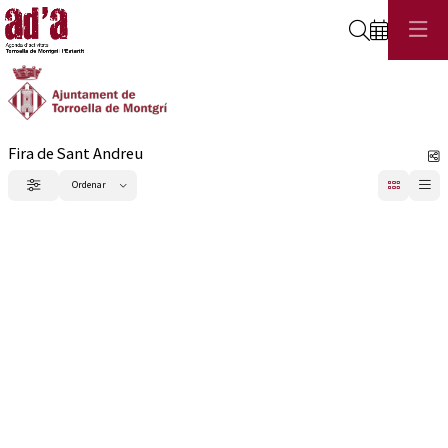
Cerca
Fira de Sant Andreu
C
Ordenar
Filtrar
Ordenar per