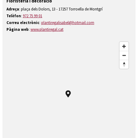
Floristeria i decoració
Diapositiva 2 de 4: Floristeria Plantiregal 2
Adreça
: plaça dels Dolors, 13 - 17257 Torroella de Montgrí
Telèfon
:
972 75 99 01
Correu electrònic
:
plantiregalisabel@hotmail.com
Pàgina web
:
www.plantiregal.cat