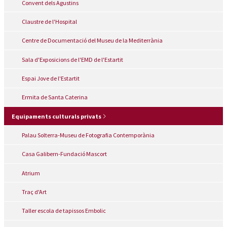
Convent dels Agustins
Claustre de l'Hospital
Centre de Documentació del Museu de la Mediterrània
Sala d'Exposicions de l'EMD de l'Estartit
Espai Jove de l'Estartit
Ermita de Santa Caterina
Equipaments culturals privats
Palau Solterra-Museu de Fotografia Contemporània
Casa Galibern-Fundació Mascort
Atrium
Traç d'Art
Taller escola de tapissos Embolic