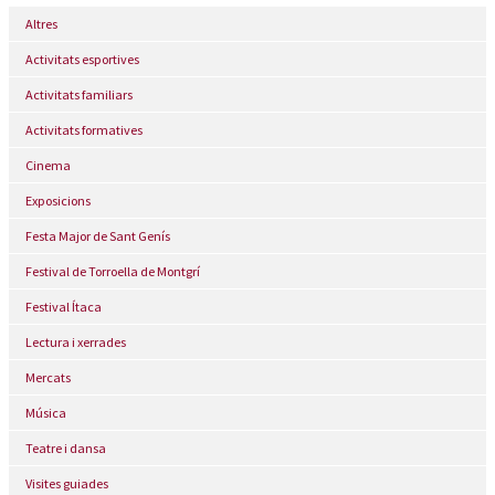
Altres
Activitats esportives
Activitats familiars
Activitats formatives
Cinema
Exposicions
Festa Major de Sant Genís
Festival de Torroella de Montgrí
Festival Ítaca
Lectura i xerrades
Mercats
Música
Teatre i dansa
Visites guiades