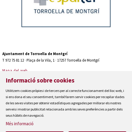
Diapositiva 2 de 2: Auditori teatre espaiter Torroella de Montgrí
Ajuntament de Torroella de Montgrí
T 972 75 81 12 · Plaça de la Vila, 1 · 17257 Torroella de Montgrí
Mapa del web
|
Informació sobre cookies
Avís Legal
|
Utilitzem cookies pròpies i de tercers per al correcte funcionament del lloc web, i
Cookies
si ens dona el seu consentiment, també farem servir cookies per recopilar dades
|
de les seves visites per obtenir estadístiques agregades per millorar els nostres
serveis i mostrar publicitat relacionada amb les seves preferències a partir dels
Contactar
seus hàbits de navegació.
|
Accessibilitat
Més informació