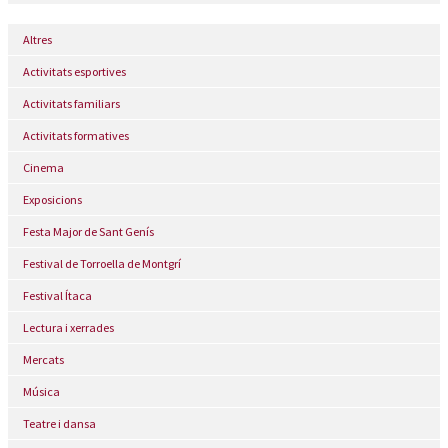
Altres
Activitats esportives
Activitats familiars
Activitats formatives
Cinema
Exposicions
Festa Major de Sant Genís
Festival de Torroella de Montgrí
Festival Ítaca
Lectura i xerrades
Mercats
Música
Teatre i dansa