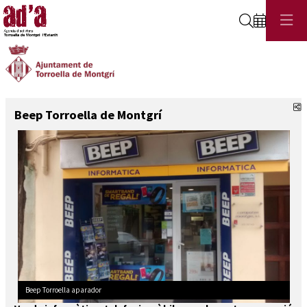
Cerca
C
Beep Torroella de Montgrí
Beep Torroella aparador