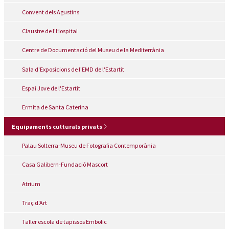
Convent dels Agustins
Claustre de l'Hospital
Centre de Documentació del Museu de la Mediterrània
Sala d'Exposicions de l'EMD de l'Estartit
Espai Jove de l'Estartit
Ermita de Santa Caterina
Equipaments culturals privats
Palau Solterra-Museu de Fotografia Contemporània
Casa Galibern-Fundació Mascort
Atrium
Traç d'Art
Taller escola de tapissos Embolic