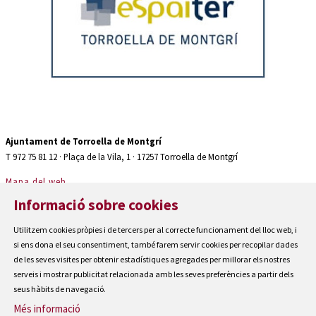
Diapositiva 2 de 2: Auditori teatre espaiter Torroella de Montgrí
Ajuntament de Torroella de Montgrí
T 972 75 81 12 · Plaça de la Vila, 1 · 17257 Torroella de Montgrí
Mapa del web
|
Informació sobre cookies
Avís Legal
|
Utilitzem cookies pròpies i de tercers per al correcte funcionament del lloc web, i
Cookies
si ens dona el seu consentiment, també farem servir cookies per recopilar dades
|
de les seves visites per obtenir estadístiques agregades per millorar els nostres
serveis i mostrar publicitat relacionada amb les seves preferències a partir dels
Contactar
seus hàbits de navegació.
|
Accessibilitat
Més informació