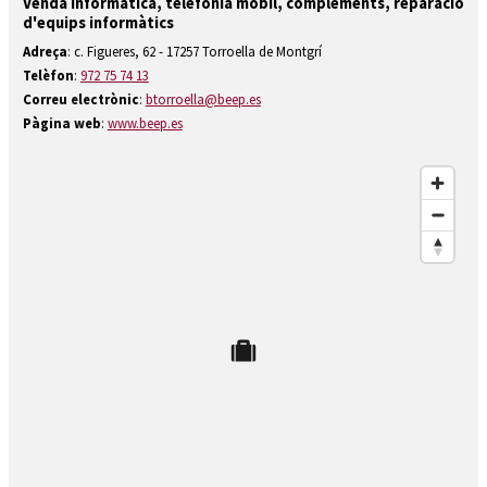
Venda informàtica, telefonia mòbil, complements, reparació
Diapositiva 2 de 2: Beep Torroella aparador
d'equips informàtics
Adreça
: c. Figueres, 62 - 17257 Torroella de Montgrí
Telèfon
:
972 75 74 13
Correu electrònic
:
btorroella@beep.es
Pàgina web
:
www.beep.es