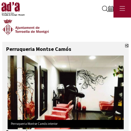
Cerca
C
Perruqueria Montse Camós
Perruqueria Montse Camós interior