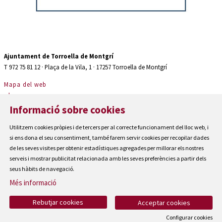
Diapositiva 2 de 2: Auditori teatre espaiter Torroella de Montgrí
Ajuntament de Torroella de Montgrí
T 972 75 81 12 · Plaça de la Vila, 1 · 17257 Torroella de Montgrí
Mapa del web
|
Avís Legal
Informació sobre cookies
|
Utilitzem cookies pròpies i de tercers per al correcte funcionament del lloc web, i
Cookies
si ens dona el seu consentiment, també farem servir cookies per recopilar dades
|
de les seves visites per obtenir estadístiques agregades per millorar els nostres
Contactar
serveis i mostrar publicitat relacionada amb les seves preferències a partir dels
|
seus hàbits de navegació.
Accessibilitat
Més informació
Rebutjar cookies
Acceptar cookies
Configurar cookies