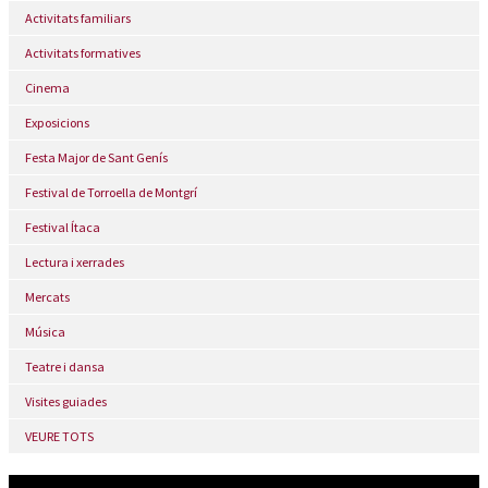
Activitats familiars
Activitats formatives
Cinema
Exposicions
Festa Major de Sant Genís
Festival de Torroella de Montgrí
Festival Ítaca
Lectura i xerrades
Mercats
Música
Teatre i dansa
Visites guiades
VEURE TOTS