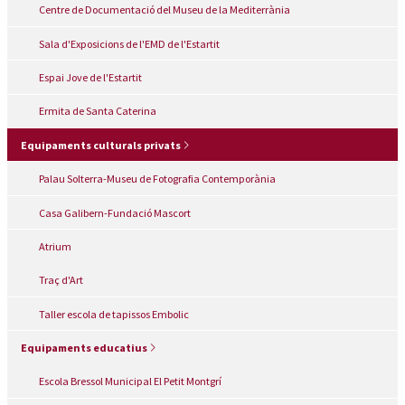
Centre de Documentació del Museu de la Mediterrània
Sala d'Exposicions de l'EMD de l'Estartit
Espai Jove de l'Estartit
Ermita de Santa Caterina
Equipaments culturals privats
Palau Solterra-Museu de Fotografia Contemporània
Casa Galibern-Fundació Mascort
Atrium
Traç d'Art
Taller escola de tapissos Embolic
Equipaments educatius
Escola Bressol Municipal El Petit Montgrí