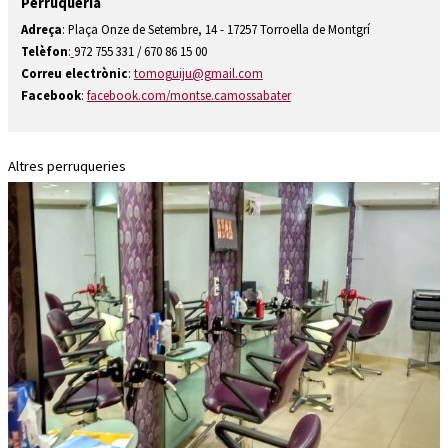
Perruqueria
Diapositiva 1 de 1
Adreça
: Plaça Onze de Setembre, 14 - 17257 Torroella de Montgrí
Telèfon
:
972 755 331 / 670 86 15 00
Correu electrònic
:
tomoguiju@gmail.com
Facebook
:
facebook.com/montse.camossabater
Altres perruqueries