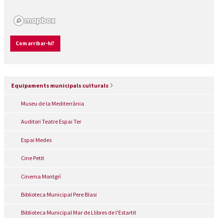
Com arribar-hi?
Equipaments municipals culturals
Museu de la Mediterrània
Auditori Teatre Espai Ter
Espai Medes
Cine Petit
Cinema Montgrí
Biblioteca Municipal Pere Blasi
Biblioteca Municipal Mar de Llibres de l'Estartit