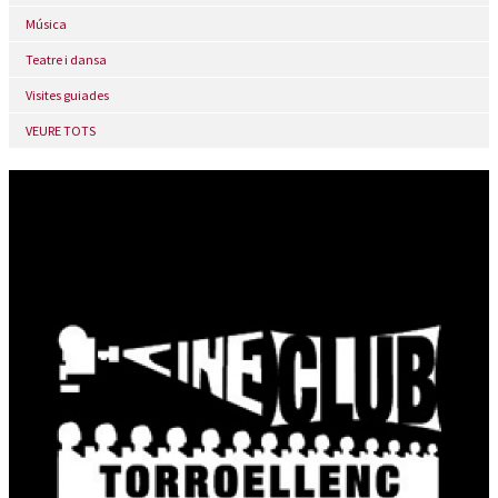
Música
Teatre i dansa
Visites guiades
VEURE TOTS