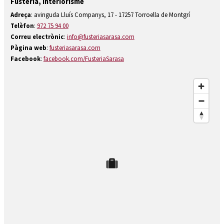
Fusteria, interiorisme
Diapositiva 1 de 1
Adreça
: avinguda Lluís Companys, 17 - 17257 Torroella de Montgrí
Telèfon
:
972 75 94 00
Correu electrònic
:
info@fusteriasarasa.com
Pàgina web
:
fusteriasarasa.com
Facebook
:
facebook.com/FusteriaSarasa