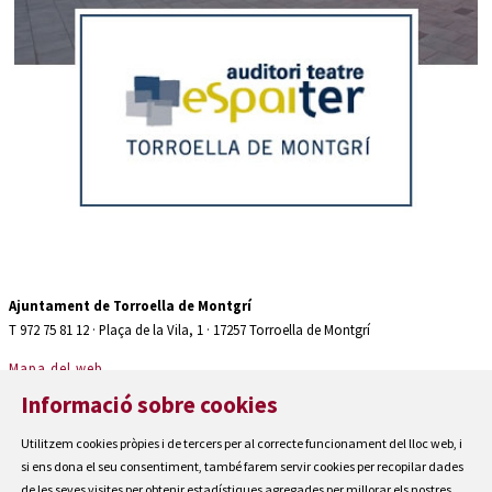
Diapositiva 2 de 2: Auditori teatre espaiter Torroella de Montgrí
Ajuntament de Torroella de Montgrí
T 972 75 81 12 · Plaça de la Vila, 1 · 17257 Torroella de Montgrí
Mapa del web
|
Informació sobre cookies
Avís Legal
|
Utilitzem cookies pròpies i de tercers per al correcte funcionament del lloc web, i
Cookies
si ens dona el seu consentiment, també farem servir cookies per recopilar dades
|
de les seves visites per obtenir estadístiques agregades per millorar els nostres