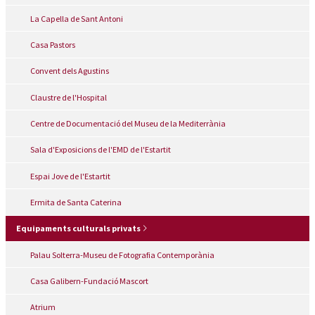
La Capella de Sant Antoni
Casa Pastors
Convent dels Agustins
Claustre de l'Hospital
Centre de Documentació del Museu de la Mediterrània
Sala d'Exposicions de l'EMD de l'Estartit
Espai Jove de l'Estartit
Ermita de Santa Caterina
Equipaments culturals privats
Palau Solterra-Museu de Fotografia Contemporània
Casa Galibern-Fundació Mascort
Atrium