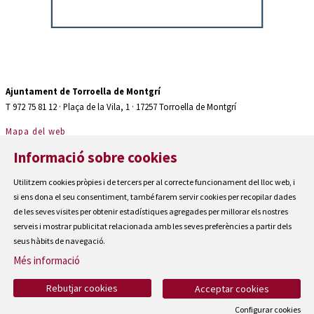
Diapositiva 2 de 2: Auditori teatre espaiter Torroella de Montgrí
Ajuntament de Torroella de Montgrí
T 972 75 81 12 · Plaça de la Vila, 1 · 17257 Torroella de Montgrí
Mapa del web
|
Informació sobre cookies
Avís Legal
|
Utilitzem cookies pròpies i de tercers per al correcte funcionament del lloc web, i
Cookies
si ens dona el seu consentiment, també farem servir cookies per recopilar dades
|
de les seves visites per obtenir estadístiques agregades per millorar els nostres
Contactar
serveis i mostrar publicitat relacionada amb les seves preferències a partir dels
|
seus hàbits de navegació.
Accessibilitat
Més informació
Rebutjar cookies
Acceptar cookies
Configurar cookies