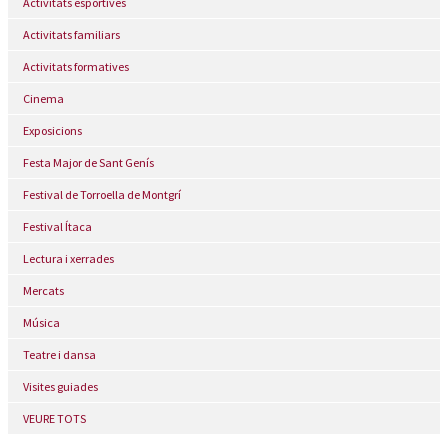
Activitats esportives
Activitats familiars
Activitats formatives
Cinema
Exposicions
Festa Major de Sant Genís
Festival de Torroella de Montgrí
Festival Ítaca
Lectura i xerrades
Mercats
Música
Teatre i dansa
Visites guiades
VEURE TOTS