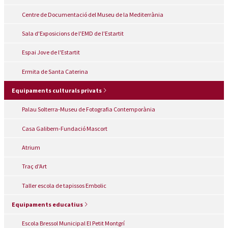
Centre de Documentació del Museu de la Mediterrània
Sala d'Exposicions de l'EMD de l'Estartit
Espai Jove de l'Estartit
Ermita de Santa Caterina
Equipaments culturals privats
Palau Solterra-Museu de Fotografia Contemporània
Casa Galibern-Fundació Mascort
Atrium
Traç d'Art
Taller escola de tapissos Embolic
Equipaments educatius
Escola Bressol Municipal El Petit Montgrí