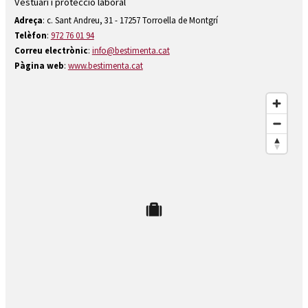
Vestuari i protecció laboral
Diapositiva 1 de 1
Adreça
: c. Sant Andreu, 31 - 17257 Torroella de Montgrí
Telèfon
:
972 76 01 94
Correu electrònic
:
info@bestimenta.cat
Pàgina web
:
www.bestimenta.cat