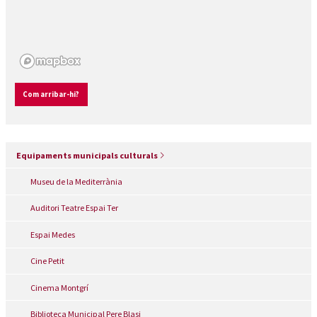
Com arribar-hi?
Equipaments municipals culturals
Museu de la Mediterrània
Auditori Teatre Espai Ter
Espai Medes
Cine Petit
Cinema Montgrí
Biblioteca Municipal Pere Blasi