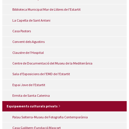
Biblioteca Municipal Mar de Llibres de l'Estartit
La Capella de Sant Antoni
Casa Pastors
Convent dels Agustins
Claustre de l'Hospital
Centre de Documentació del Museu de la Mediterrània
Sala d'Exposicions de l'EMD de l'Estartit
Espai Jove de l'Estartit
Ermita de Santa Caterina
Equipaments culturals privats
Palau Solterra-Museu de Fotografia Contemporània
Casa Galibern-Fundació Mascort