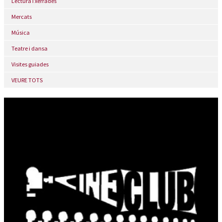
Lectura i xerrades
Mercats
Música
Teatre i dansa
Visites guiades
VEURE TOTS