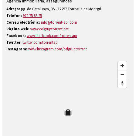
Agència Immobiliària, assegurances
Diapositiva 1 de 1
Adreça:
pg. de Catalunya, 35 - 17257 Torroella de Montgrí
Telèfon:
972 75 89 25
Correu electrònic:
info@torrent-api.com
Pàgina web:
www.ceigruptorrent.cat
Facebook:
www.facebook.com/torrentapi
Twitter:
twitter.com/torrentapi
Instagram:
www.instagram.com/ceigruptorrent