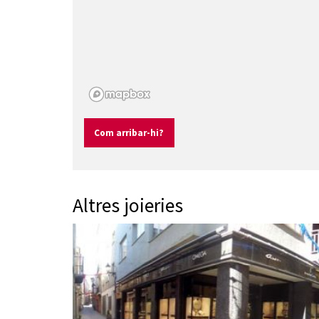
Com arribar-hi?
Altres joieries