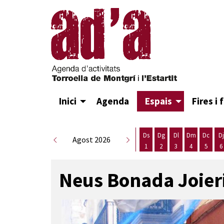
Inici
Agenda
Espais
Fires i 
Ds
Dg
Dl
Dm
Dc
Dj
Agost 2026
1
2
3
4
5
6
Dissabte 1 d'agost
Diumenge 2 d'agost
Dilluns 3 d'agost
Dimarts 4 d
Dimecr
D
Neus Bonada Joier