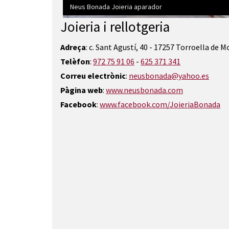
Neus Bonada Joieria aparador
Joieria i rellotgeria
Diapositiva 1 de 3: Neus Bonada Joieria aparador
Adreça
: c. Sant Agustí, 40 - 17257 Torroella de M
Telèfon
:
972 75 91 06
-
625 371 341
Correu electrònic
:
neusbonada@yahoo.es
Pàgina web
:
www.neusbonada.com
Facebook
:
www.facebook.com/JoieriaBonada