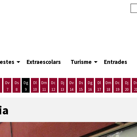
festes
Extraescolars
Turisme
Entrades
Dv
Ds
Dg
Dl
Dm
Dc
Dj
Dv
Ds
Dg
Dl
Dm
Dc
Dj
D
7
8
9
10
11
12
13
14
15
16
17
18
19
20
2
'agost
es 5 d'agost
ijous 6 d'agost
Divendres 7 d'agost
Dissabte 8 d'agost
Diumenge 9 d'agost
Dilluns 10 d'agost
Dimarts 11 d'agost
Dimecres 12 d'agost
Dijous 13 d'agost
Divendres 14 d'agost
Dissabte 15 d'agost
Diumenge 16 d'agost
Dilluns 17 d'agost
Dimarts 18 d'ago
Dimecres 19
Dijous
ia