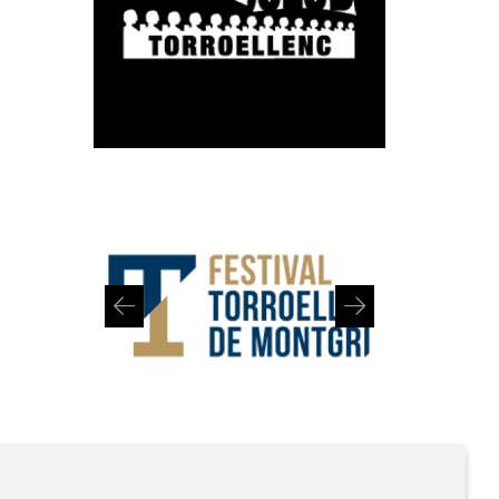
Diapositiva 1 de 2: Festival de Torroella de Montgrí