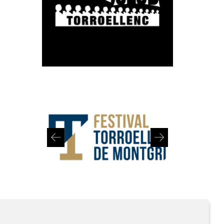
Diapositiva 1 de 2: Festival de Torroella de Montgrí