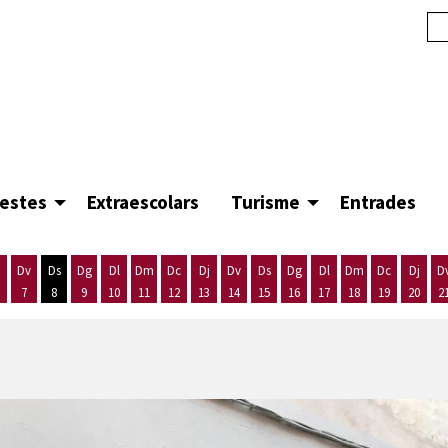
festes
Extraescolars
Turisme
Entrades
Dv
Ds
Dg
Dl
Dm
Dc
Dj
Dv
Ds
Dg
Dl
Dm
Dc
Dj
D
7
8
9
10
11
12
13
14
15
16
17
18
19
20
2
'agost
es 5 d'agost
ijous 6 d'agost
Divendres 7 d'agost
Dissabte 8 d'agost
Diumenge 9 d'agost
Dilluns 10 d'agost
Dimarts 11 d'agost
Dimecres 12 d'agost
Dijous 13 d'agost
Divendres 14 d'agost
Dissabte 15 d'agost
Diumenge 16 d'agost
Dilluns 17 d'agost
Dimarts 18 d'ago
Dimecres 19
Dijous