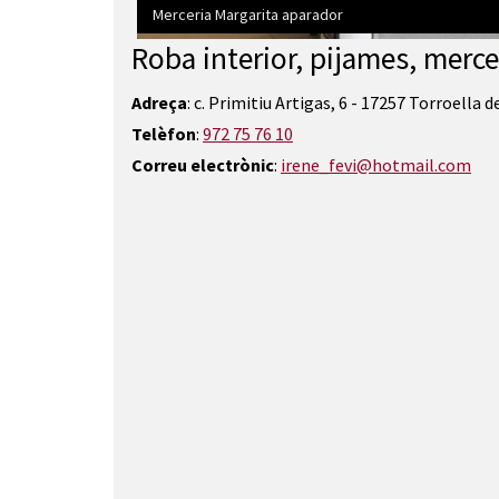
Merceria Margarita aparador
Roba interior, pijames, merce
Diapositiva 1 de 1
Adreça
: c. Primitiu Artigas, 6 - 17257 Torroella 
Telèfon
:
972 75 76 10
Correu electrònic
:
irene_fevi@hotmail.com