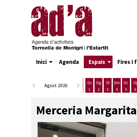
Inici
Agenda
Espais
Fires i 
Ds
Dg
Dl
Dm
Dc
Dj
Agost 2026
1
2
3
4
5
6
Dissabte 1 d'agost
Diumenge 2 d'agost
Dilluns 3 d'agost
Dimarts 4 d
Dimecr
D
Merceria Margarita