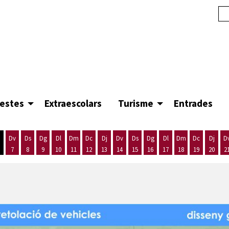
festes
Extraescolars
Turisme
Entrades
Dv
Ds
Dg
Dl
Dm
Dc
Dj
Dv
Ds
Dg
Dl
Dm
Dc
Dj
D
7
8
9
10
11
12
13
14
15
16
17
18
19
20
2
'agost
es 5 d'agost
ijous 6 d'agost
Divendres 7 d'agost
Dissabte 8 d'agost
Diumenge 9 d'agost
Dilluns 10 d'agost
Dimarts 11 d'agost
Dimecres 12 d'agost
Dijous 13 d'agost
Divendres 14 d'agost
Dissabte 15 d'agost
Diumenge 16 d'agost
Dilluns 17 d'agost
Dimarts 18 d'ago
Dimecres 19
Dijous