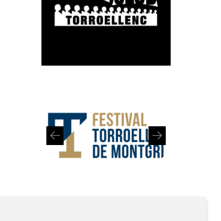
Diapositiva 1 de 2: Festival de Torroella de Montgrí