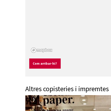
Com arribar-hi?
Altres copisteries i impremtes