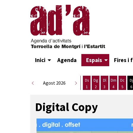
Inici
Agenda
Espais
Fires i 
Ds
Dg
Dl
Dm
Dc
Dj
Agost 2026
1
2
3
4
5
6
Dissabte 1 d'agost
Diumenge 2 d'agost
Dilluns 3 d'agost
Dimarts 4 d
Dimecr
D
Digital Copy