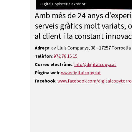
Digital Copisteria exterior
Amb més de 24 anys d'exper
Diapositiva 1 de 4: Digital Copisteria exterior
serveis gràfics molt variats,
al client i la constant innovac
Adreça
: av. Lluís Companys, 38 - 17257 Torroell
Telèfon
:
972 76 15 15
Correu electrònic
:
info@digitalcopy.cat
Pàgina web
:
www.digitalcopy.cat
Facebook
:
www.facebook.com/digitalcopytorro