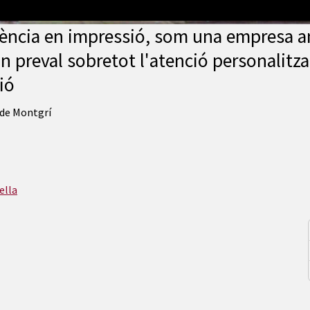
iència en impressió, som una empresa 
 on preval sobretot l'atenció personalitz
ió
a de Montgrí
ella