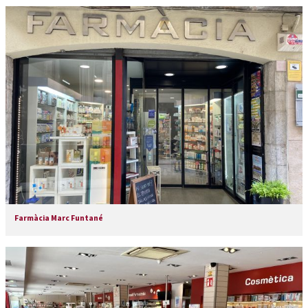
Farmàcia Marc Funtané