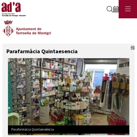
Cerca
C
Parafarmàcia Quintaesencia
Parafarmàcia Quintaessència