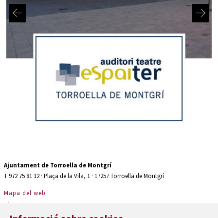
Diapositiva 2 de 2: Auditori teatre espaiter Torroella de Montgrí
Ajuntament de Torroella de Montgrí
T 972 75 81 12 · Plaça de la Vila, 1 · 17257 Torroella de Montgrí
Mapa del web
|
Avís Legal