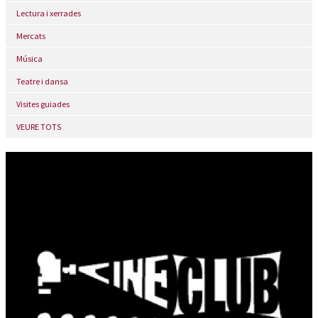
Lectura i xerrades
Mercats
Música
Teatre i dansa
Visites guiades
VEURE TOTS