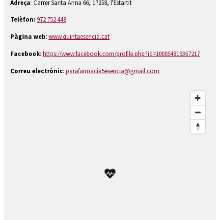
Diapositiva 2 de 4: Parafarmàcia Quintaessència
Adreça
: Carrer Santa Anna 66, 17258, l'Estartit
Telèfon:
972 752 448
Pàgina web
:
www.quintaesencia.cat
Facebook
:
https://www.facebook.com/profile.php?id=100054819367217
Correu electrònic
:
parafarmacia5esencia@gmail.com