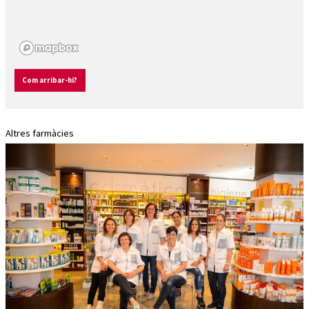
Com arribar-hi?
Altres farmàcies