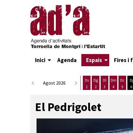
Inici
Agenda
Espais
Fires i 
Ds
Dg
Dl
Dm
Dc
Dj
Agost 2026
1
2
3
4
5
6
Dissabte 1 d'agost
Diumenge 2 d'agost
Dilluns 3 d'agost
Dimarts 4 d
Dimecr
D
El Pedrigolet