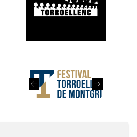
Diapositiva 1 de 2: Festival de Torroella de Montgrí