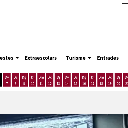
festes
Extraescolars
Turisme
Entrades
Dv
Ds
Dg
Dl
Dm
Dc
Dj
Dv
Ds
Dg
Dl
Dm
Dc
Dj
D
7
8
9
10
11
12
13
14
15
16
17
18
19
20
2
'agost
es 5 d'agost
ijous 6 d'agost
Divendres 7 d'agost
Dissabte 8 d'agost
Diumenge 9 d'agost
Dilluns 10 d'agost
Dimarts 11 d'agost
Dimecres 12 d'agost
Dijous 13 d'agost
Divendres 14 d'agost
Dissabte 15 d'agost
Diumenge 16 d'agost
Dilluns 17 d'agost
Dimarts 18 d'ago
Dimecres 19
Dijous