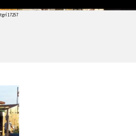
 · El Pedrigolet
tgrí 17257